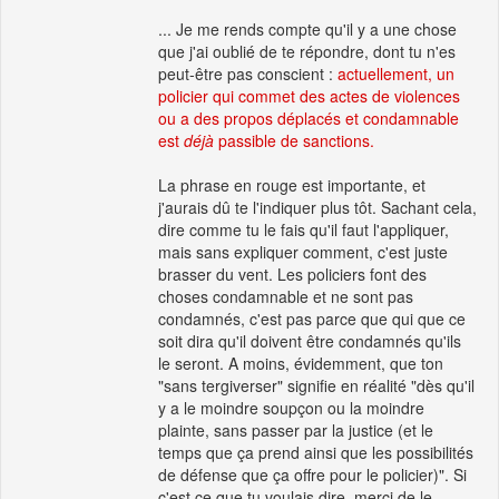
... Je me rends compte qu'il y a une chose
que j'ai oublié de te répondre, dont tu n'es
peut-être pas conscient :
actuellement, un
policier qui commet des actes de violences
ou a des propos déplacés et condamnable
est
déjà
passible de sanctions.
La phrase en rouge est importante, et
j'aurais dû te l'indiquer plus tôt. Sachant cela,
dire comme tu le fais qu'il faut l'appliquer,
mais sans expliquer comment, c'est juste
brasser du vent. Les policiers font des
choses condamnable et ne sont pas
condamnés, c'est pas parce que qui que ce
soit dira qu'il doivent être condamnés qu'ils
le seront. A moins, évidemment, que ton
"sans tergiverser" signifie en réalité "dès qu'il
y a le moindre soupçon ou la moindre
plainte, sans passer par la justice (et le
temps que ça prend ainsi que les possibilités
de défense que ça offre pour le policier)". Si
c'est ce que tu voulais dire, merci de le