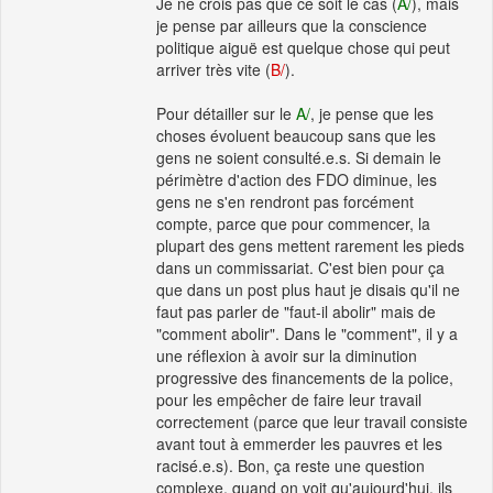
Je ne crois pas que ce soit le cas (
A/
), mais
je pense par ailleurs que la conscience
politique aiguë est quelque chose qui peut
arriver très vite (
B/
).
Pour détailler sur le
A/
, je pense que les
choses évoluent beaucoup sans que les
gens ne soient consulté.e.s. Si demain le
périmètre d'action des FDO diminue, les
gens ne s'en rendront pas forcément
compte, parce que pour commencer, la
plupart des gens mettent rarement les pieds
dans un commissariat. C'est bien pour ça
que dans un post plus haut je disais qu'il ne
faut pas parler de "faut-il abolir" mais de
"comment abolir". Dans le "comment", il y a
une réflexion à avoir sur la diminution
progressive des financements de la police,
pour les empêcher de faire leur travail
correctement (parce que leur travail consiste
avant tout à emmerder les pauvres et les
racisé.e.s). Bon, ça reste une question
complexe, quand on voit qu'aujourd'hui, ils