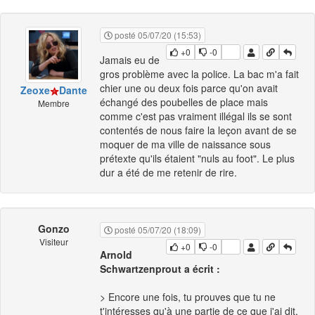
posté 05/07/20 (15:53)
+0
-0
Jamais eu de
gros problème avec la police. La bac m'a fait
chier une ou deux fois parce qu'on avait
Zeoxe
Dante
échangé des poubelles de place mais
Membre
comme c'est pas vraiment illégal ils se sont
contentés de nous faire la leçon avant de se
moquer de ma ville de naissance sous
prétexte qu'ils étaient "nuls au foot". Le plus
dur a été de me retenir de rire.
Gonzo
posté 05/07/20 (18:09)
Visiteur
+0
-0
Arnold
Schwartzenprout a écrit :
> Encore une fois, tu prouves que tu ne
t'intéresses qu'à une partie de ce que j'ai dit,