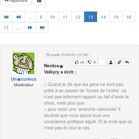
répondre
...
9
10
11
12
13
14
15
16
17
...
posté 25/06/20 (22:58)
+0
-0
Nerdos
Valkyry a écrit :
Un
curieux
> Quand je dis que les gens ne sont pas
Modérateur
prêts à se passer de 'forces de l'ordre', ce
n'est pas tellement rapport au fait d'avoir le
choix, mais plus que
> pour avoir une 'anarchie raisonnée' il
faudrait que nous ayons tous une
conscience politique aiguë. Et je crois que ce
n'est pas du tout le cas.