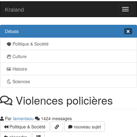
Kraland
Toggl
naviga
Débats
Politique & Société
Culture
Histoire
Sciences
Violences policières
Par
Iamantaou
1424 messages
Politique & Société
nouveau sujet