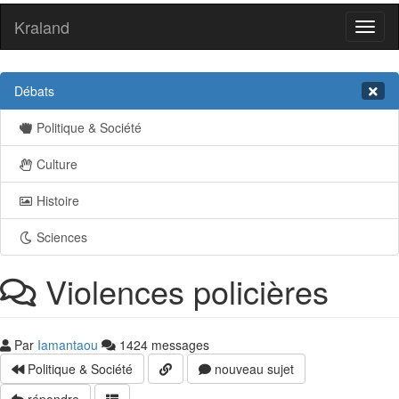
Kraland
Toggl
naviga
Débats
Politique & Société
Culture
Histoire
Sciences
Violences policières
Par
Iamantaou
1424 messages
Politique & Société
nouveau sujet