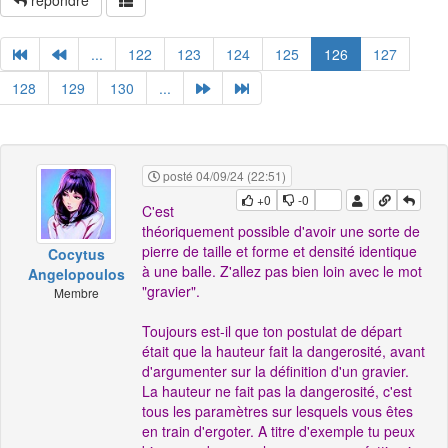
répondre
...
122
123
124
125
126
127
128
129
130
...
posté 04/09/24 (22:51)
+0
-0
C'est
théoriquement possible d'avoir une sorte de
pierre de taille et forme et densité identique
Cocytus
à une balle. Z'allez pas bien loin avec le mot
Angelopoulos
"gravier".
Membre
Toujours est-il que ton postulat de départ
était que la hauteur fait la dangerosité, avant
d'argumenter sur la définition d'un gravier.
La hauteur ne fait pas la dangerosité, c'est
tous les paramètres sur lesquels vous êtes
en train d'ergoter. A titre d'exemple tu peux