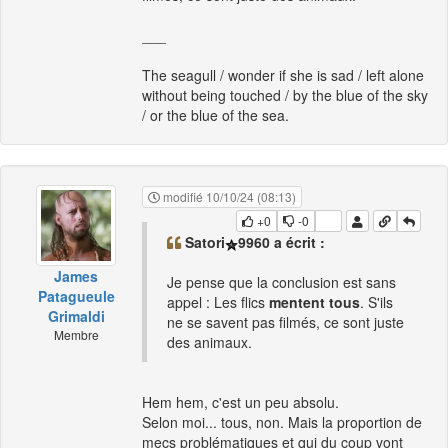
___
The seagull / wonder if she is sad / left alone
without being touched / by the blue of the sky
/ or the blue of the sea.
modifié 10/10/24 (08:13)
+0
-0
Satori
9960 a écrit :
James
Je pense que la conclusion est sans
Patagueule
appel : Les flics
mentent tous
. S'ils
Grimaldi
ne se savent pas filmés, ce sont juste
Membre
des animaux.
Hem hem, c'est un peu absolu.
Selon moi... tous, non. Mais la proportion de
mecs problématiques et qui du coup vont