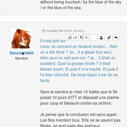
without being touched / by the blue of the sky
/ or the blue of the sea.
modifié 09/10/24 (00:42)
+0
-0
Il s'est jeté sur
nous, ce connard en fauteuil roulant... Hein
on a été filmé ? Je... Il a glissé tout seul..
Satori
9960
Hein quoi on voit que non ? je... C'était un
Membre
accident. Quoi la grosse droite ? Il était
blessé avant. Et puis il m'a insulté. Et puis il
l'a bien cherché. De toute façon c'est de sa
faute.
Sans la caméra je mise 10 balles que le flic
posait 10 jours d'ITT et déposait une plainte
pour coup et blessure contre sa victime.
Je pense que la conclusion est sans appel :
Les flics mentent tous. S'ils ne se savent pas
filmés, ce sont juste des animaux.