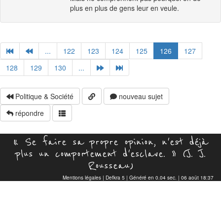
plus en plus de gens leur en veule.
...
122
123
124
125
126
127
128
129
130
...
Politique & Société
nouveau sujet
répondre
« Se faire sa propre opinion, n'est déjà
plus un comportement d'esclave. » (J. J.
Rousseau)
Mentions légales
|
Defkra 5
| Généré en 0.04 sec. | 06 août 18:37