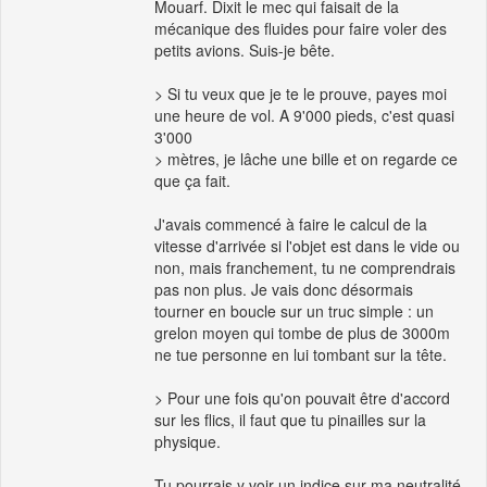
Mouarf. Dixit le mec qui faisait de la
mécanique des fluides pour faire voler des
petits avions. Suis-je bête.
> Si tu veux que je te le prouve, payes moi
une heure de vol. A 9'000 pieds, c'est quasi
3'000
> mètres, je lâche une bille et on regarde ce
que ça fait.
J'avais commencé à faire le calcul de la
vitesse d'arrivée si l'objet est dans le vide ou
non, mais franchement, tu ne comprendrais
pas non plus. Je vais donc désormais
tourner en boucle sur un truc simple : un
grelon moyen qui tombe de plus de 3000m
ne tue personne en lui tombant sur la tête.
> Pour une fois qu'on pouvait être d'accord
sur les flics, il faut que tu pinailles sur la
physique.
Tu pourrais y voir un indice sur ma neutralité