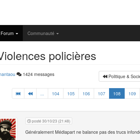
Forum
Communauté
iolences policières
mantaou
1424 messages
Politique & Soci
...
104
105
106
107
108
109
posté 30/10/23 (21:48)
Généralement Médiapart ne balance pas des trucs infond