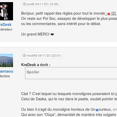
posté 04/11/23 (16:35)
Bonjour, petit rappel des règles pour tout le monde
:
[2]
On reste sur Pol Soc, essayez de développer le plus possi
ou les commentaires, sans intérêt pour le débat.
raDesk
dérateur
Un grand MERCI ❤️
modifié 04/11/23 (22:01)
KraDesk a écrit :
mantaou
Spoiler
embre
Càd ? C'est lequel ou lesquels monolignes poseraient ici
Celui de Daska, qui le nez dans le pastis, voulait pointer l
Ou bien il s'agit du monoligne honteux de Un
curieux,
en
Qui avec son "Oùça", demandait de manière très vulgaire