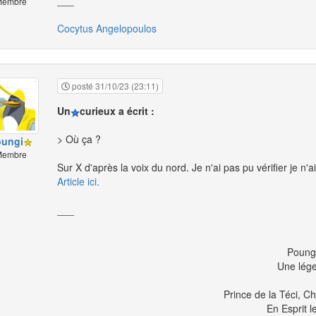
___
embre
Cocytus Angelopoulos
posté 31/10/23 (23:11)
Un
curieux a écrit :
> Où ça ?
oungi
embre
Sur X d'après la voix du nord. Je n'ai pas pu vérifier je n'
Article ici.
___
Poung
Une lég
Prince de la Téci, C
En Esprit l