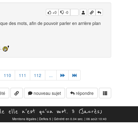
+0
-0
ique des mots, afin de pouvoir parler en arrière plan
l.
110
111
112
...
été
nouveau sujet
répondre
e elle n'est qu'un mot. » (Jaurès)
Mentions légales
|
Defkra 5
| Généré en 0.04 sec. | 06 août 10:40