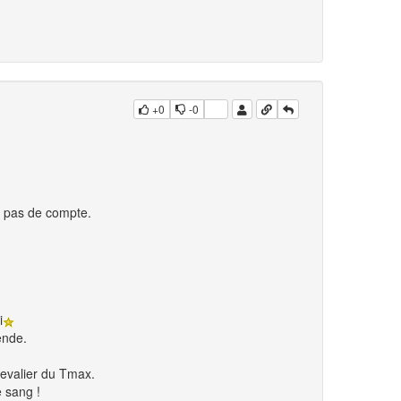
+0
-0
ai pas de compte.
i
ende.
hevalier du Tmax.
e sang !