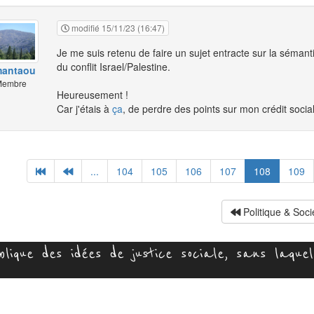
modifié 15/11/23 (16:47)
Je me suis retenu de faire un sujet entracte sur la sémant
du conflit Israel/Palestine.
mantaou
embre
Heureusement !
Car j'étais à
ça
, de perdre des points sur mon crédit socia
...
104
105
106
107
108
109
Politique & Soci
ique des idées de justice sociale, sans laquell