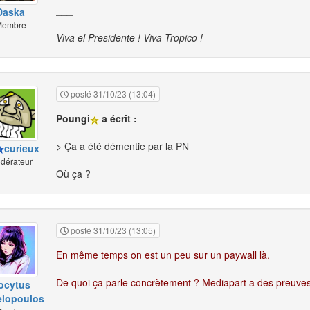
___
Daska
embre
Viva el Presidente ! Viva Tropico !
posté 31/10/23 (13:04)
Poungi
a écrit :
> Ça a été démentie par la PN
curieux
dérateur
Où ça ?
posté 31/10/23 (13:05)
En même temps on est un peu sur un paywall là.
De quoi ça parle concrètement ? Mediapart a des preuves
ocytus
lopoulos