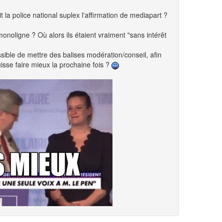
it la police national suplex l'affirmation de mediapart ?
monoligne ? Où alors ils étaient vraiment "sans intérêt
ssible de mettre des balises modération/conseil, afin
isse faire mieux la prochaine fois ?