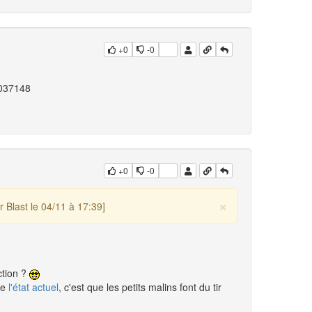
+0
-0
:
3037148
+0
-0
×
 Blast le 04/11 à 17:39]
ction ?
ue
l'état actuel
, c'est que les petits malins font du tir