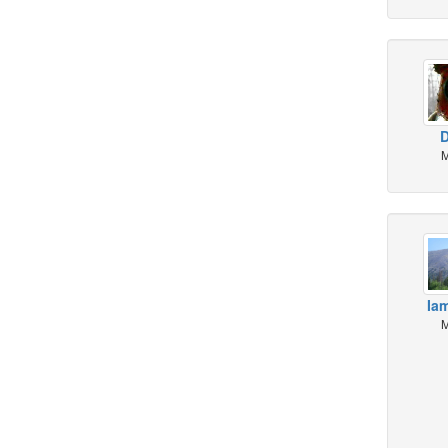
D
M
Ia
M