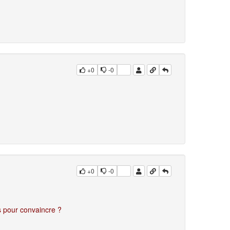
+0
-0
+0
-0
 pour convaincre ?