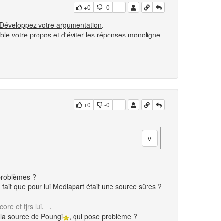
+0
-0
 Développez votre argumentation
.
ble votre propos et d'éviter les réponses monoligne
+0
-0
 problèmes ?
e fait que pour lui Mediapart était une source sûres ?
core et tjrs lui
. =.=
 la source de Poungi
, qui pose problème ?