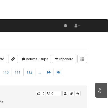
été
nouveau sujet
répondre
110
111
112
...
MC
+0
-0
és.