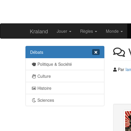
Kraland
Jouer
Règles
Monde
V
Débats
Politique & Société
Par
Ia
Culture
Histoire
Sciences