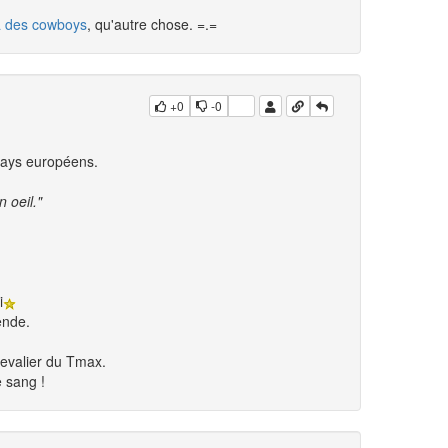
 à des cowboys
, qu'autre chose. =.=
+0
-0
 pays européens.
 oeil."
i
ende.
hevalier du Tmax.
e sang !