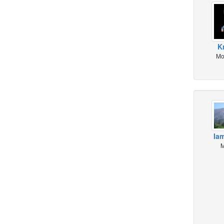
K
Mo
Ia
M