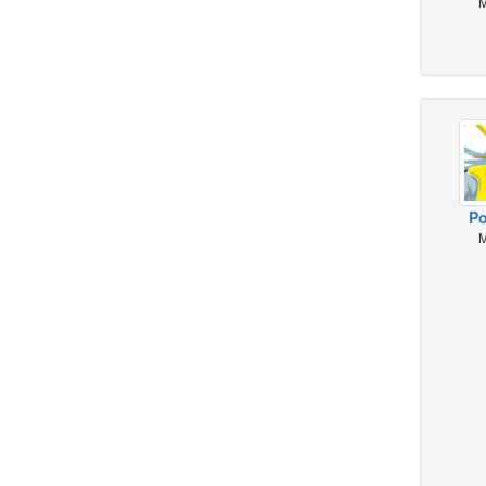
M
P
M