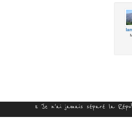
Ia
M
« Je n'ai jamais séparé la Républ