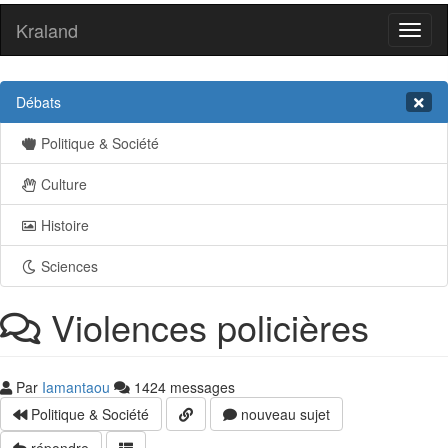
Kraland
Toggl
naviga
Débats
Politique & Société
Culture
Histoire
Sciences
Violences policières
Par
Iamantaou
1424 messages
Politique & Société
nouveau sujet