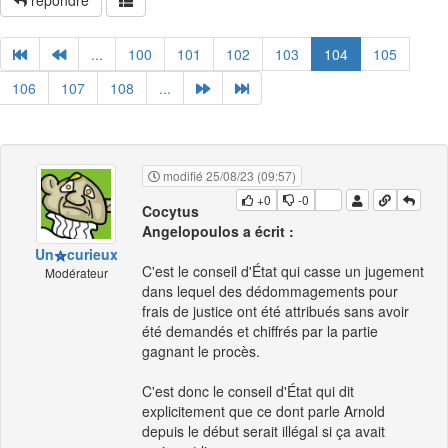
répondre
...
100
101
102
103
104
105
106
107
108
...
modifié 25/08/23 (09:57)
+0
-0
Cocytus
Angelopoulos a écrit :
Un
curieux
C'est le conseil d'État qui casse un jugement
Modérateur
dans lequel des dédommagements pour
frais de justice ont été attribués sans avoir
été demandés et chiffrés par la partie
gagnant le procès.
C'est donc le conseil d'État qui dit
explicitement que ce dont parle Arnold
depuis le début serait illégal si ça avait