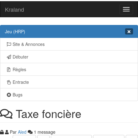
Kraland
Toggl
naviga
Jeu (HRP)
Site & Annonces
Débuter
Règles
Entracte
Bugs
Taxe foncière
Par
Aled
1 message