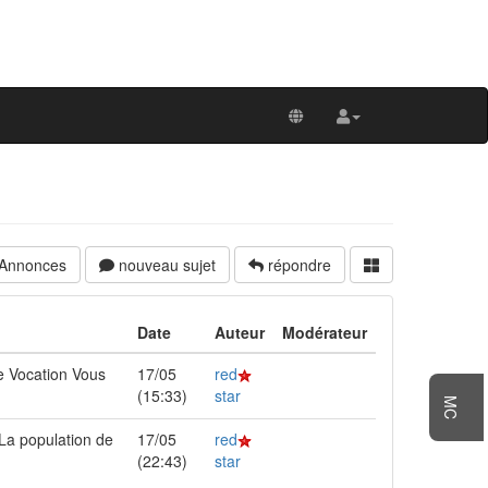
 Annonces
nouveau sujet
répondre
Date
Auteur
Modérateur
ne Vocation Vous
17/05
red
(15:33)
star
MC
 La population de
17/05
red
(22:43)
star