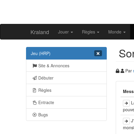
Kraland
Jouer
Règles
Monde
Sor
Jeu (HRP)
Site & Annonces
Par
Débuter
Règles
Mess
Entracte
La
pouve
Bugs
J'
monst