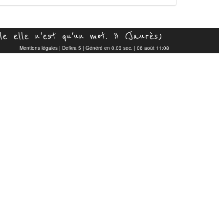
e elle n'est qu'un mot. » (Jaurès)
Mentions légales
|
Defkra 5
| Généré en 0.03 sec. | 06 août 11:08