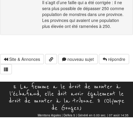
Il s’agit d’une faille qui a été corrigée : il ne
sera plus possible de dépasser 250 comme
population de monstres dans une province.
Les provinces qui avaient une population
plus élevée ont été ramenées à 250.
Site & Annonces
nouveau sujet
répondre
« La femme a le droit de monter à
l'échafaud, elle doit avoir également le
droit de monter à la tribune. » (Olympe
de Gouges)
Mentions légales
|
Defkra 5
| Généré en 0.03 sec. | 07 août 14:35