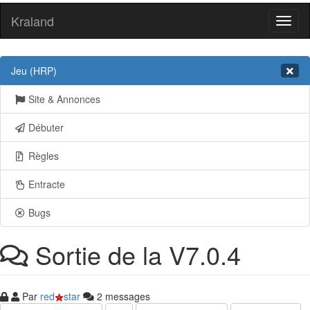
Kraland
Toggl
naviga
Jeu (HRP)
Site & Annonces
Débuter
Règles
Entracte
Bugs
Sortie de la V7.0.4
Par
red
star
2 messages