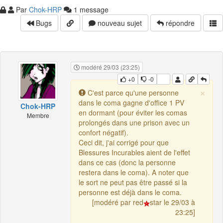
Par
Chok-HRP
1 message
Bugs
nouveau sujet
répondre
modéré 29/03 (23:25)
+0
-0
×
C'est parce qu'une personne
dans le coma gagne d'office 1 PV
Chok-HRP
en dormant (pour éviter les comas
Membre
prolongés dans une prison avec un
confort négatif).
Ceci dit, j'ai corrigé pour que
Blessures Incurables aient de l'effet
dans ce cas (donc la personne
restera dans le coma). A noter que
le sort ne peut pas être passé si la
personne est déjà dans le coma.
[modéré par red
star le 29/03 à
23:25]