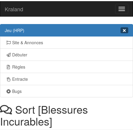
Kraland
Toggl
naviga
Jeu (HRP)
Site & Annonces
Débuter
Règles
Entracte
Bugs
Sort [Blessures
Incurables]