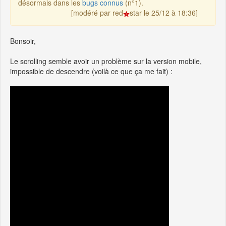
désormais dans les
bugs connus
(n°1).
[modéré par red
star le 25/12 à 18:36]
Bonsoir,
Le scrolling semble avoir un problème sur la version mobile,
impossible de descendre (voilà ce que ça me fait) :