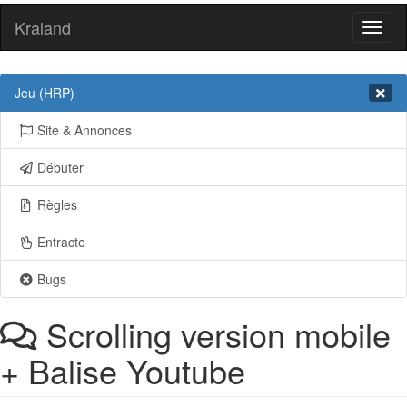
Kraland
Toggl
naviga
Jeu (HRP)
Site & Annonces
Débuter
Règles
Entracte
Bugs
Scrolling version mobile
+ Balise Youtube