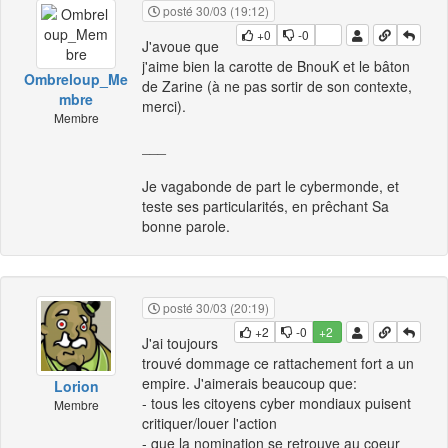
posté 30/03 (19:12)
+0
-0
J'avoue que
j'aime bien la carotte de BnouK et le bâton
Ombreloup_Me
de Zarine (à ne pas sortir de son contexte,
mbre
merci).
Membre
___
Je vagabonde de part le cybermonde, et
teste ses particularités, en prêchant Sa
bonne parole.
posté 30/03 (20:19)
+2
-0
+2
J'ai toujours
trouvé dommage ce rattachement fort a un
empire. J'aimerais beaucoup que:
Lorion
- tous les citoyens cyber mondiaux puisent
Membre
critiquer/louer l'action
- que la nomination se retrouve au coeur