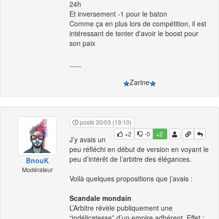
24h
Et inversement -1 pour le baton
Comme ça en plus lors de compétition, il est
intéressant de tenter d'avoir le boost pour
son paix
___
Zarine
posté 30/03 (19:10)
+2
-0
+2
J’y avais un
peu réfléchi en début de version en voyant le
peu d’intérêt de l’arbitre des élégances.
BnouK
Modérateur
Voilà quelques propositions que j’avais :
Scandale mondain
L’Arbitre révèle publiquement une
“indélicatesse” d’un empire adhérent. Effet :