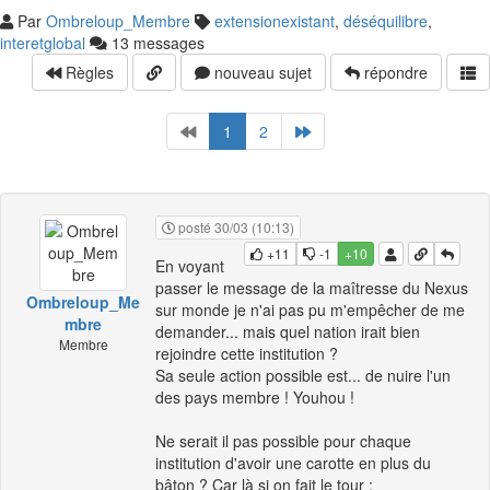
Par
Ombreloup_Membre
extensionexistant
,
déséquilibre
,
interetglobal
13 messages
Règles
nouveau sujet
répondre
1
2
posté 30/03 (10:13)
+11
-1
+10
En voyant
passer le message de la maîtresse du Nexus
Ombreloup_Me
sur monde je n'ai pas pu m'empêcher de me
mbre
demander... mais quel nation irait bien
Membre
rejoindre cette institution ?
Sa seule action possible est... de nuire l'un
des pays membre ! Youhou !
Ne serait il pas possible pour chaque
institution d'avoir une carotte en plus du
bâton ? Car là si on fait le tour :