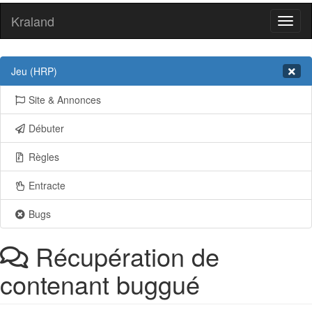
Kraland
Toggl
naviga
Jeu (HRP)
Site & Annonces
Débuter
Règles
Entracte
Bugs
Récupération de
contenant buggué