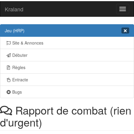
Kraland
Toggl
naviga
Jeu (HRP)
Site & Annonces
Débuter
Règles
Entracte
Bugs
Rapport de combat (rien
d'urgent)