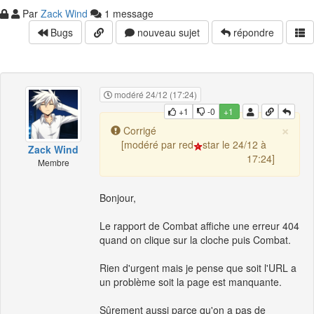
Par
Zack Wind
1 message
Bugs
nouveau sujet
répondre
modéré 24/12 (17:24)
+1
-0
+1
×
Corrigé
[modéré par red
star le 24/12 à
Zack Wind
17:24]
Membre
Bonjour,
Le rapport de Combat affiche une erreur 404
quand on clique sur la cloche puis Combat.
Rien d'urgent mais je pense que soit l'URL a
un problème soit la page est manquante.
Sûrement aussi parce qu'on a pas de