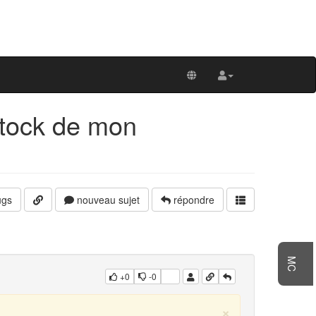
stock de mon
gs
nouveau sujet
répondre
MC
+0
-0
×