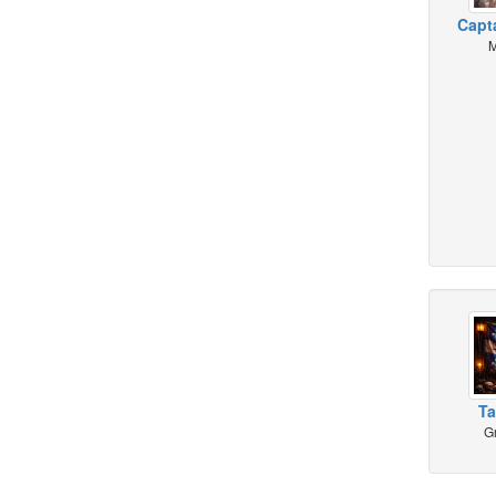
Capt
M
Ta
G