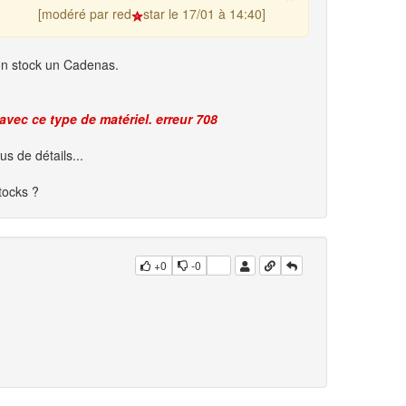
[modéré par red
star le 17/01 à 14:40]
mon stock un Cadenas.
avec ce type de matériel. erreur 708
us de détails...
stocks ?
+0
-0