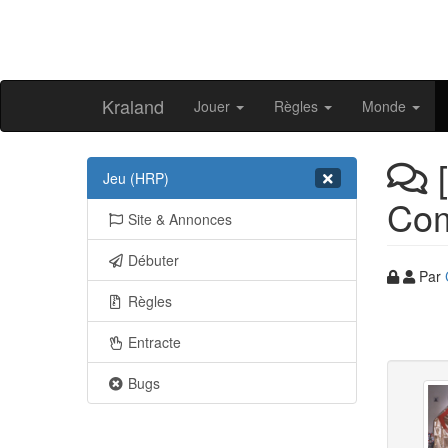
Kraland
Jouer
Règles
Monde
[
Jeu (HRP)
Com
Site & Annonces
Débuter
Par
Règles
Entracte
Bugs