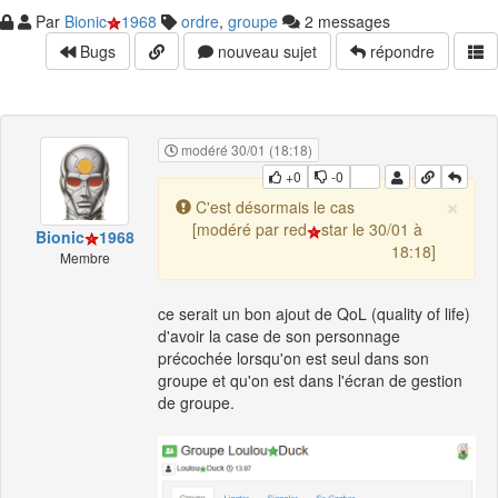
Par
Bionic
1968
ordre
,
groupe
2 messages
Bugs
nouveau sujet
répondre
modéré 30/01 (18:18)
+0
-0
×
C'est désormais le cas
[modéré par red
star le 30/01 à
Bionic
1968
18:18]
Membre
ce serait un bon ajout de QoL (quality of life)
d'avoir la case de son personnage
précochée lorsqu'on est seul dans son
groupe et qu'on est dans l'écran de gestion
de groupe.