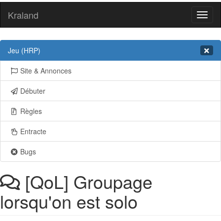
Kraland
Toggl
naviga
Jeu (HRP)
Site & Annonces
Débuter
Règles
Entracte
Bugs
[QoL] Groupage
lorsqu'on est solo