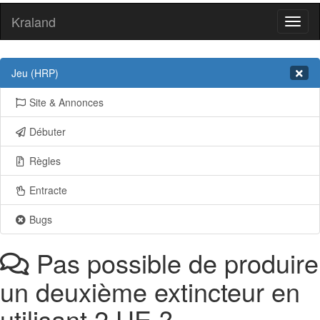
Kraland
Toggl
naviga
Jeu (HRP)
Site & Annonces
Débuter
Règles
Entracte
Bugs
Pas possible de produire
un deuxième extincteur en
utilisant 2 UE ?