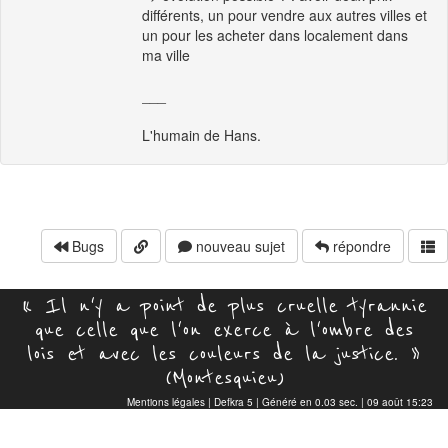
différents, un pour vendre aux autres villes et
un pour les acheter dans localement dans
ma ville
___
L'humain de Hans.
Bugs
nouveau sujet
répondre
« Il n'y a point de plus cruelle tyrannie
que celle que l'on exerce à l'ombre des
lois et avec les couleurs de la justice. »
(Montesquieu)
Mentions légales
|
Defkra 5
| Généré en 0.03 sec. | 09 août 15:23