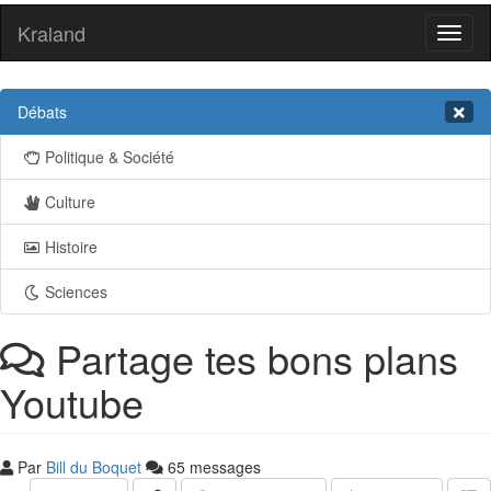
Kraland
Toggl
naviga
Débats
Politique & Société
Culture
Histoire
Sciences
Partage tes bons plans
Youtube
Par
Bill du Boquet
65 messages