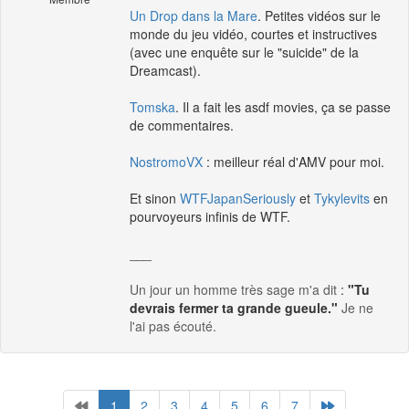
Un Drop dans la Mare
. Petites vidéos sur le
monde du jeu vidéo, courtes et instructives
(avec une enquête sur le "suicide" de la
Dreamcast).
Tomska
. Il a fait les asdf movies, ça se passe
de commentaires.
NostromoVX
: meilleur réal d'AMV pour moi.
Et sinon
WTFJapanSeriously
et
Tykylevits
en
pourvoyeurs infinis de WTF.
___
Un jour un homme très sage m'a dit
:
"Tu
devrais fermer ta grande gueule."
Je ne
l'ai pas écouté.
1
2
3
4
5
6
7