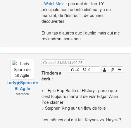
-
WatchMojo
: pas mal de "top 10",
principalement orienté cinéma, y'a du
marrant, de l'instructif, de bonnes
découvertes
Et un tas d'autres que j'oublie mais qui me
reviendront sous peu.
posté 31/08/14 (00:25)
+0
-0
Tirodem a
écrit :
Lady
Sparu de
St Agile
> - Epic Rap Battle of History : parce que
Membre
c'est toujours marrant de voir Edgar Allan
Poe clasher
> Stephen King sur un flow de folie
Les mêmes qui ont fait Keynes vs. Hayek ?