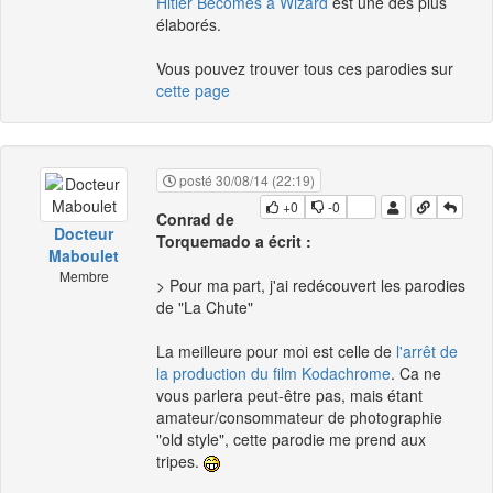
Hitler Becomes a Wizard
est une des plus
élaborés.
Vous pouvez trouver tous ces parodies sur
cette page
posté 30/08/14 (22:19)
+0
-0
Conrad de
Docteur
Torquemado a écrit :
Maboulet
Membre
> Pour ma part, j'ai redécouvert les parodies
de "La Chute"
La meilleure pour moi est celle de
l'arrêt de
la production du film Kodachrome
. Ca ne
vous parlera peut-être pas, mais étant
amateur/consommateur de photographie
"old style", cette parodie me prend aux
tripes.