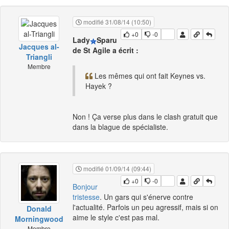
modifié 31/08/14 (10:50)
+0
-0
Lady
Sparu
Jacques al-
de St Agile a écrit :
Triangli
Membre
Les mêmes qui ont fait Keynes vs.
Hayek ?
Non ! Ça verse plus dans le clash gratuit que
dans la blague de spécialiste.
modifié 01/09/14 (09:44)
+0
-0
Bonjour
tristesse
. Un gars qui s'énerve contre
l'actualité. Parfois un peu agressif, mais si on
Donald
aime le style c'est pas mal.
Morningwood
Membre