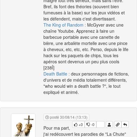
malgré tout très sérieux, mais sans l'être.
Bref, ils font des théories (souvent bien
fumeuses à la base) sur les jeux vidéos et
les défendent, mais c'est divertissant.
The King of Random :
McGyver avec une
chaîne Youtube. Apprenez à faire un
barbecue portable avec une canette de
bière, une arbalète mortelle avec une pince
à cheveux, etc, etc, etc. Perso, depuis le life
hack sur les paquets de chips, tous les
apéros sont devenus un peu plus cools
[238Î]
Death Battle :
deux personnages de fictions,
d'univers et de média totalement différents,
"who would win a death battle ?", le tout
expliqué et animé.
posté 30/08/14 (13:13)
+0
-0
Pour ma part,
j'ai redécouvert les parodies de "La Chute"