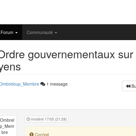
Forum
Communauté
rdre gouvernementaux sur l
oyens
Ombreloup_Membre
1 message
Bu
modéré 17/05 (21:28)
Corrigé