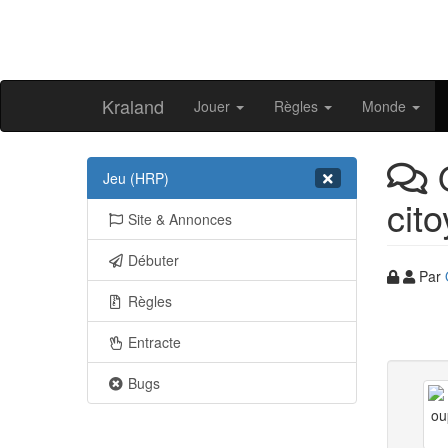
Kraland
Jouer
Règles
Monde
O
Jeu (HRP)
cit
Site & Annonces
Débuter
Par
Règles
Entracte
Bugs