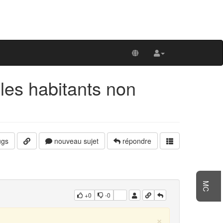
es habitants non
gs
nouveau sujet
répondre
MC
+0
-0
×