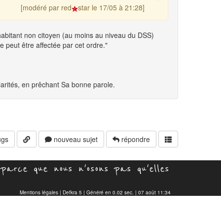
[modéré par red
star le 17/05 à 21:28]
abitant non citoyen (au moins au niveau du DSS)
peut être affectée par cet ordre."
larités, en prêchant Sa bonne parole.
gs
nouveau sujet
répondre
parce que nous n'osons pas qu'elles
Mentions légales
|
Defkra 5
| Généré en 0.02 sec. | 07 août 11:34