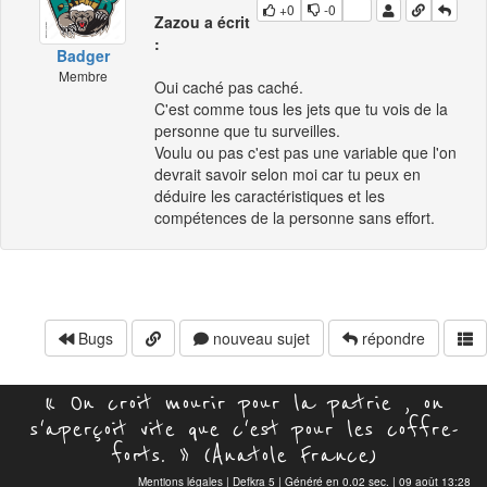
+0
-0
Zazou a écrit
:
Badger
Membre
Oui caché pas caché.
C'est comme tous les jets que tu vois de la
personne que tu surveilles.
Voulu ou pas c'est pas une variable que l'on
devrait savoir selon moi car tu peux en
déduire les caractéristiques et les
compétences de la personne sans effort.
Bugs
nouveau sujet
répondre
« On croit mourir pour la patrie , on
s'aperçoit vite que c'est pour les coffre-
forts. » (Anatole France)
Mentions légales
|
Defkra 5
| Généré en 0.02 sec. | 09 août 13:28