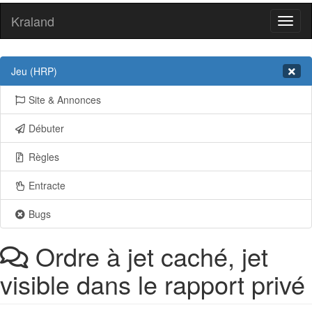
Kraland
Toggl
naviga
Jeu (HRP)
Site & Annonces
Débuter
Règles
Entracte
Bugs
Ordre à jet caché, jet
visible dans le rapport privé