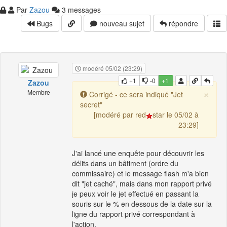
Par
Zazou
3 messages
Bugs
nouveau sujet
répondre
modéré 05/02 (23:29)
+1
-0
+1
Zazou
×
Membre
Corrigé - ce sera indiqué "Jet
secret"
[modéré par red
star le 05/02 à
23:29]
J'ai lancé une enquête pour découvrir les
délits dans un bâtiment (ordre du
commissaire) et le message flash m'a bien
dit "jet caché", mais dans mon rapport privé
je peux voir le jet effectué en passant la
souris sur le % en dessous de la date sur la
ligne du rapport privé correspondant à
l'action.