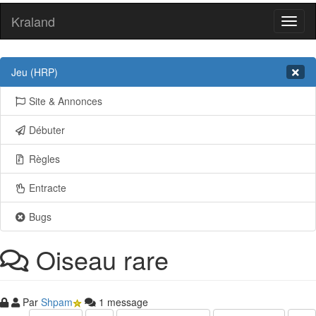
Kraland
Toggl
naviga
Jeu (HRP)
Site & Annonces
Débuter
Règles
Entracte
Bugs
Oiseau rare
Par
Shpam
1 message