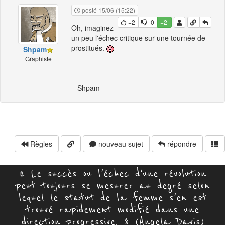
posté 15/06 (15:22)
+2
-0
+2
Oh, imaginez
un peu l'échec critique sur une tournée de
prostitués.
Shpam
Graphiste
___
– Shpam
Règles
nouveau sujet
répondre
« Le succès ou l'échec d'une révolution
peut toujours se mesurer au degré selon
lequel le statut de la femme s'en est
trouvé rapidement modifié dans une
direction progressive. » (Angela Davis)