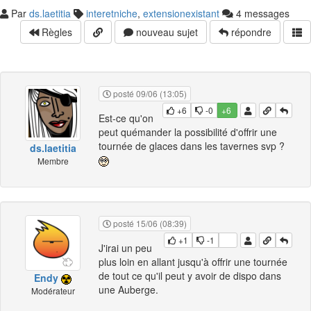
Par
ds.laetitia
interetniche
,
extensionexistant
4 messages
Règles
nouveau sujet
répondre
posté 09/06 (13:05)
+6
-0
+6
Est-ce qu'on
peut quémander la possibilité d'offrir une
tournée de glaces dans les tavernes svp ?
ds.laetitia
Membre
posté 15/06 (08:39)
+1
-1
J'irai un peu
plus loin en allant jusqu'à offrir une tournée
de tout ce qu'il peut y avoir de dispo dans
Endy
une Auberge.
Modérateur