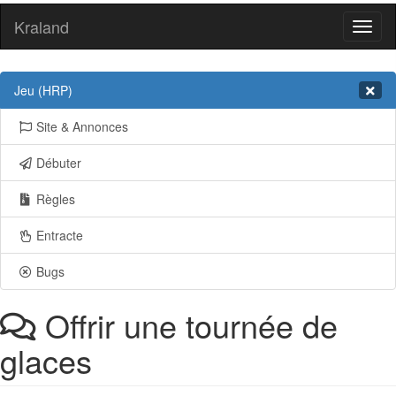
Kraland
Toggl
naviga
Jeu (HRP)
Site & Annonces
Débuter
Règles
Entracte
Bugs
Offrir une tournée de
glaces