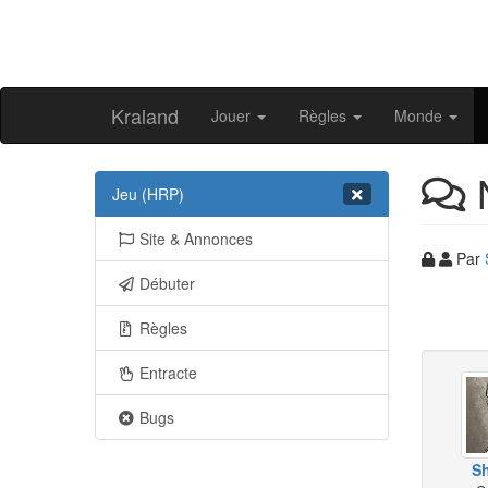
Kraland
Jouer
Règles
Monde
N
Jeu (HRP)
Site & Annonces
Par
Débuter
Règles
Entracte
Bugs
S