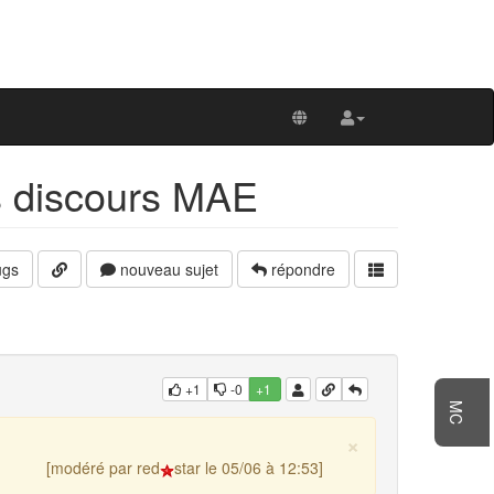
 discours MAE
gs
nouveau sujet
répondre
+1
-0
+1
MC
×
[modéré par red
star le 05/06 à 12:53]