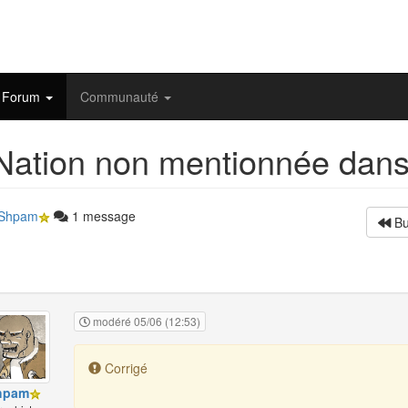
Forum
Communauté
ation non mentionnée dans
Shpam
1 message
Bu
modéré 05/06 (12:53)
Corrigé
hpam