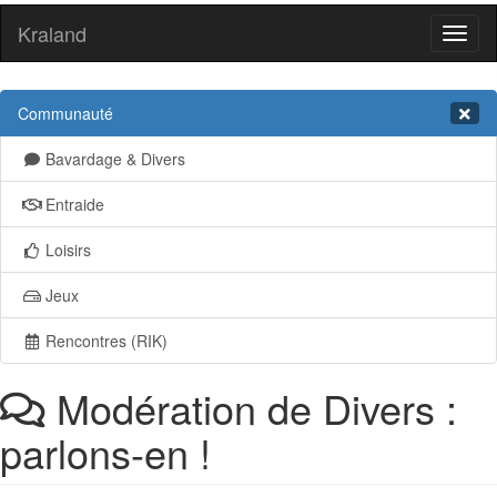
Kraland
Toggl
naviga
Communauté
Bavardage & Divers
Entraide
Loisirs
Jeux
Rencontres (RIK)
Modération de Divers :
parlons-en !