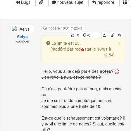
Bugs
nouveau sujet
répondre
modéré 10/01 (12:54)
+0
-0
Aëlys
×
Membre
La limite est 25.
[modéré par red
star le 10/01 à
12:54]
Hello, vous ai-je déjà parlé des
notes
?
J'en rêve la nuit, est-ce normal?
Ce n'est peut-être pas un bug, mais au cas
où...
Je me suis rendu compte que nous ne
sommes plus à une limite de 10.
Est-ce que le rehaussement est volontaire? Il
y a-t-il une limite de notes? Si oui, quelle est-
elle?