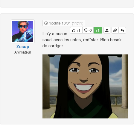
modifié 10/01 (11:11)
+1
-0
+1
ll n'y a aucun
souci avec les notes, red*star. Rien besoin
de corriger.
Zesup
Animateur