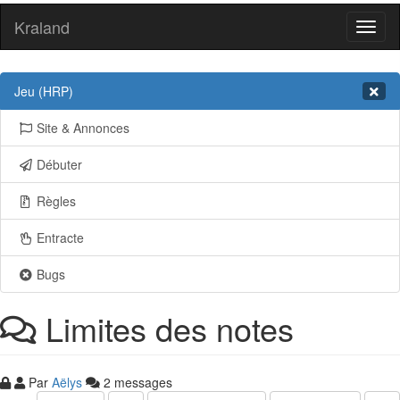
Kraland
Toggl
naviga
Jeu (HRP)
Site & Annonces
Débuter
Règles
Entracte
Bugs
Limites des notes
Par
Aëlys
2 messages