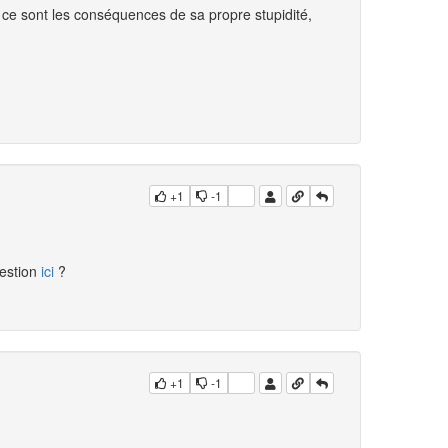
 ce sont les conséquences de sa propre stupidité,
+1
-1
uestion
ici
?
+1
-1