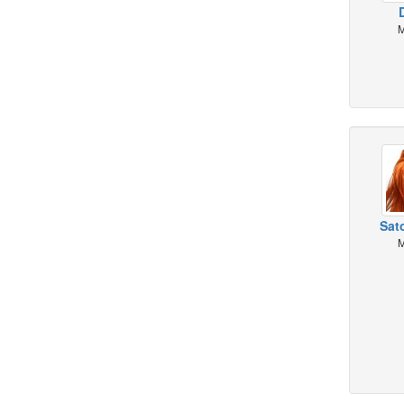
M
Sato
M