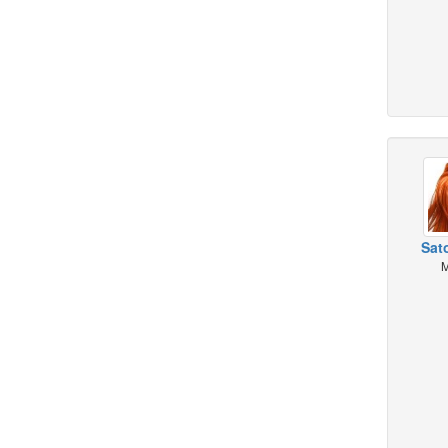
Sato
M