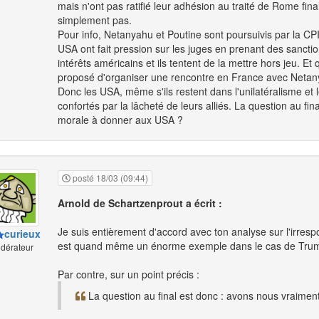
mais n'ont pas ratifié leur adhésion au traité de Rome final
simplement pas.
Pour info, Netanyahu et Poutine sont poursuivis par la CP
USA ont fait pression sur les juges en prenant des sanct
intérêts américains et ils tentent de la mettre hors jeu.
proposé d'organiser une rencontre en France avec Netanya
Donc les USA, même s'ils restent dans l'unilatéralisme et le
confortés par la lâcheté de leurs alliés. La question au f
morale à donner aux USA ?
posté 18/03 (09:44)
Arnold de Schartzenprout a écrit :
Je suis entièrement d'accord avec ton analyse sur l'irrespon
curieux
est quand même un énorme exemple dans le cas de Trum
dérateur
Par contre, sur un point précis :
La question au final est donc : avons nous vraime