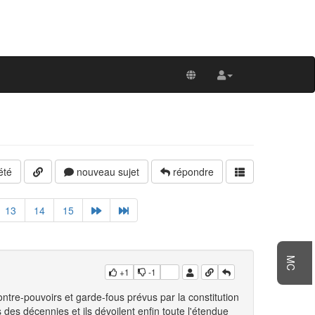
été
nouveau sujet
répondre
13
14
15
MC
+1
-1
ontre-pouvoirs et garde-fous prévus par la constitution
des décennies et ils dévoilent enfin toute l'étendue