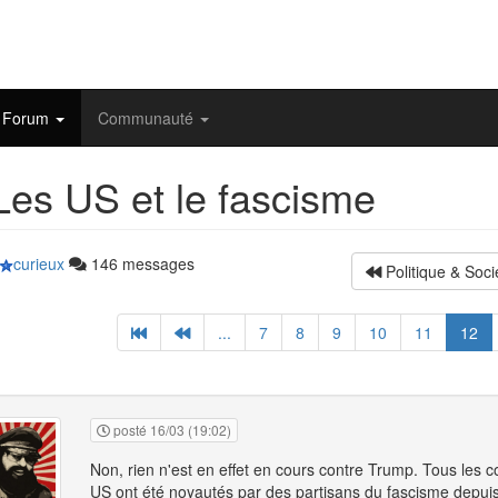
Forum
Communauté
es US et le fascisme
curieux
146 messages
Politique & Soci
...
7
8
9
10
11
12
posté 16/03 (19:02)
Non, rien n'est en effet en cours contre Trump. Tous les c
US ont été noyautés par des partisans du fascisme depuis 