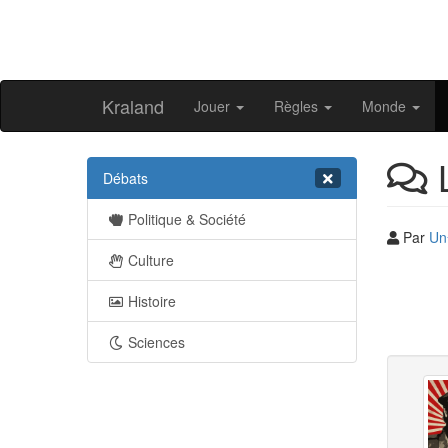
Kraland
Jouer
Règles
Monde
L
Débats
Politique & Société
Par
Un
Culture
Histoire
Sciences