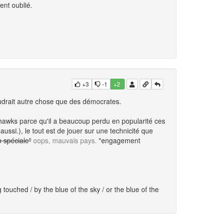
ent oublié.
+3
-1
+2
 faudrait autre chose que des démocrates.
arhawks parce qu'il a beaucoup perdu en popularité ces
ussi.), le tout est de jouer sur une technicité que
n spéciale"
oops, mauvais pays.
"engagement
g touched / by the blue of the sky / or the blue of the