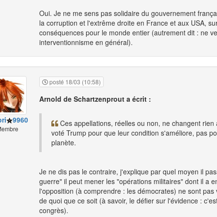
Oui. Je ne me sens pas solidaire du gouvernement français. 
la corruption et l'extrême droite en France et aux USA, su
conséquences pour le monde entier (autrement dit : ne ve
interventionnisme en général).
posté 18/03 (10:58)
Arnold de Schartzenprout a écrit :
ri
9960
Ces appellations, réelles ou non, ne changent rien 
embre
voté Trump pour que leur condition s'améliore, pas pour
planète.
Je ne dis pas le contraire, j'explique par quel moyen il p
guerre" il peut mener les "opérations militaires" dont il 
l'opposition (à comprendre : les démocrates) ne sont pas 
de quoi que ce soit (à savoir, le défier sur l'évidence : c'es
congrès).