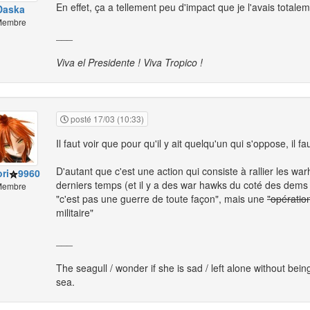
En effet, ça a tellement peu d'impact que je l'avais totalem
Daska
embre
___
Viva el Presidente ! Viva Tropico !
posté 17/03 (10:33)
Il faut voir que pour qu'il y ait quelqu'un qui s'oppose, il
D'autant que c'est une action qui consiste à rallier les w
ri
9960
derniers temps (et il y a des war hawks du coté des dems a
embre
"c'est pas une guerre de toute façon", mais une
"opératio
militaire"
___
The seagull / wonder if she is sad / left alone without bein
sea.