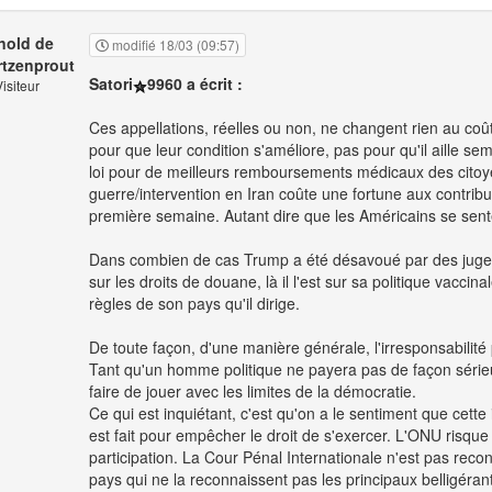
nold de
modifié 18/03 (09:57)
tzenprout
Satori
9960 a écrit :
isiteur
Ces appellations, réelles ou non, ne changent rien au coû
pour que leur condition s'améliore, pas pour qu'il aille sem
loi pour de meilleurs remboursements médicaux des citoyen
guerre/intervention en Iran coûte une fortune aux contribu
première semaine. Autant dire que les Américains se sente
Dans combien de cas Trump a été désavoué par des juges 
sur les droits de douane, là il l'est sur sa politique vaccin
règles de son pays qu'il dirige.
De toute façon, d'une manière générale, l'irresponsabilit
Tant qu'un homme politique ne payera pas de façon sérieus
faire de jouer avec les limites de la démocratie.
Ce qui est inquiétant, c'est qu'on a le sentiment que cett
est fait pour empêcher le droit de s'exercer. L'ONU risque
participation. La Cour Pénal Internationale n'est pas rec
pays qui ne la reconnaissent pas les principaux belligéra