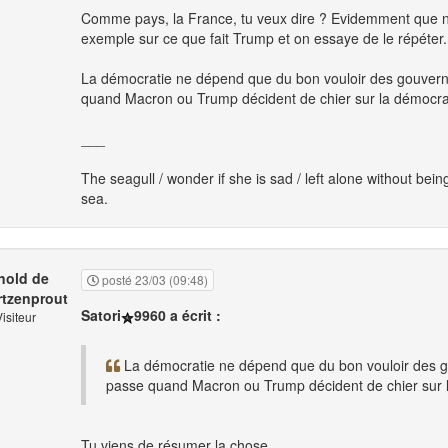
Comme pays, la France, tu veux dire ? Evidemment que n
exemple sur ce que fait Trump et on essaye de le répéter.
La démocratie ne dépend que du bon vouloir des gouvernan
quand Macron ou Trump décident de chier sur la démocra
___
The seagull / wonder if she is sad / left alone without bein
sea.
nold de
posté 23/03 (09:48)
tzenprout
Satori
9960 a écrit :
isiteur
La démocratie ne dépend que du bon vouloir des gou
passe quand Macron ou Trump décident de chier sur 
Tu viens de résumer la chose.