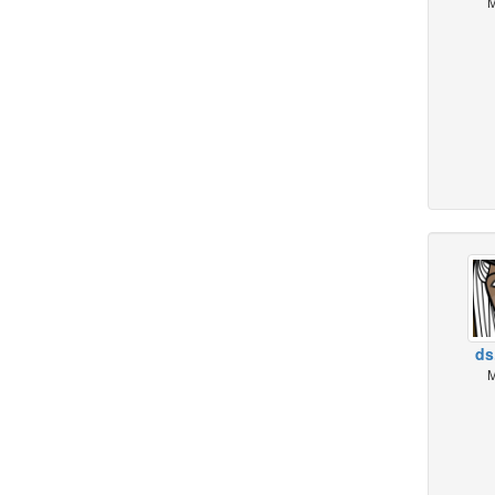
M
ds.
M