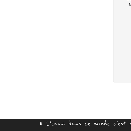
M
« L'ennui dans ce monde c'est q