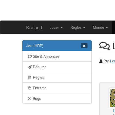
Kraland
Jouer
Règles
Monde
L
Jeu (HRP)
Site & Annonces
Par
Lo
Débuter
Règles
Entracte
Bugs
L