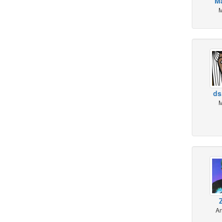
Ma
M
ds.
M
An