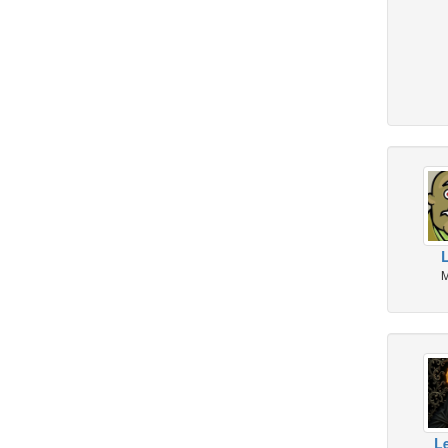
L
M
L