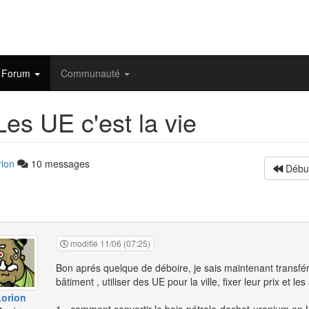
Forum
Communauté
es UE c'est la vie
rion
10 messages
Débu
modifié 11/06 (07:25)
Bon aprés quelque de déboire, je sais maintenant transfé
bâtiment , utiliser des UE pour la ville, fixer leur prix et les
orion