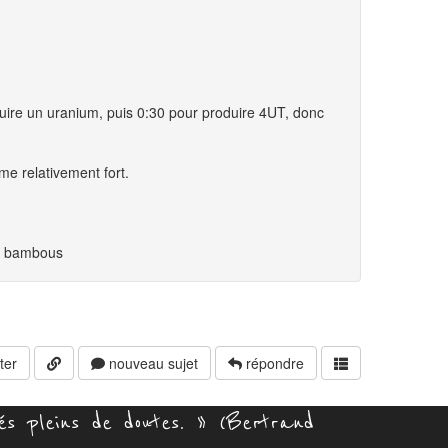
duire un uranium, puis 0:30 pour produire 4UT, donc
e relativement fort.
de bambous
ter
nouveau sujet
répondre
és pleins de doutes. » (Bertrand