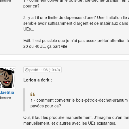
1 - comment convertir le bois-pétrole-dechet-uranium e
embre
pour ca?
2- y a t il une limite de dépenses d'une? Une limitation li
semble avoir suffisamment d'argent et de matériaux dans
UEs...
Edit: il est possible que je n'ai pas assez prêter attention 
20 ou 40UE, ça part vite
posté 11/06 (10:40)
Lorion a écrit :
laetitia
embre
1 - comment convertir le bois-pétrole-dechet-uraniu
payées pour ca?
Oui, il faut les produire manuellement. J'imagine qu'en t
manuellement, et d'autres avec les UEs existantes.