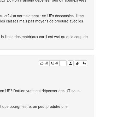
n UE? Doit-on vraiment dépenser des UT sous-payées
é au ct? J'ai normalement 155 UEs disponibles. Il me
 les caisses mais pas moyens de produire avec les
à la limite des matériaux car il est vrai qu qu'à coup de
+0
-0
m en UE? Doit-on vraiment dépenser des UT sous-
ant que bourgmestre, on peut produire une