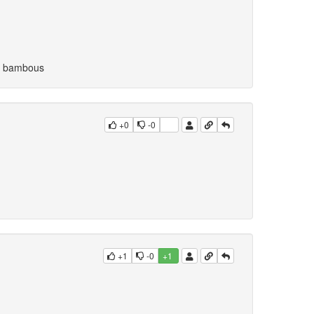
de bambous
+0
-0
+1
-0
+1