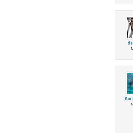
ds.
M
Kiii 
M