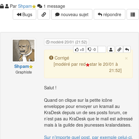
Par
Shpam
1 message
Bugs
nouveau sujet
répondre
modéré 20/01 (21:52)
+0
-0
×
Corrigé
[modéré par red
star le 20/01 à
Shpam
21:52]
Graphiste
Salut !
Quand on clique sur la petite icône
enveloppe pour envoyer un kramail au
KraDesk depuis un de ses posts forum, ce
n’est pas au KraDesk que le mail est adressé
mais à la guilde des jeunesses kralandaises.
Sur n’importe quel post, par exemple celui-ci.