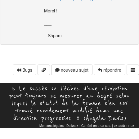
Merci !
___
– Shpam
Bugs
nouveau sujet
répondre
« Le succès ou l'échec d'une révolution
peut toujours se mesurer au degré selon
lequel le statut de la femme s'en est
trouvé rapidement modifié dans une
direction progressive. » (Angela Davis)
Mentions légales
|
Defkra 5
| Généré en 0.03 sec. | 06 août 11:25