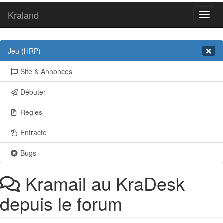
Kraland
Toggl
naviga
Jeu (HRP)
Site & Annonces
Débuter
Règles
Entracte
Bugs
Kramail au KraDesk
depuis le forum