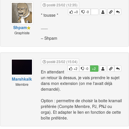
posté 23/02 (12:35)
+0
-0
* tousse *
___
Shpam
Graphiste
– Shpam
posté 23/02 (15:04)
+2
-0
+2
En attendant
un retour là dessus, je vais prendre le sujet
Marshkalk
dans mon extension (on me l'avait déjà
Membre
demandé).
Option : permettre de choisir la boite kramail
préférée (Compte Membre, PJ, PNJ ou
orga). Et adapter le lien en fonction de cette
boîte préférée.