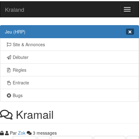
Kraland
Toggl
naviga
Jeu (HRP)
Site & Annonces
Débuter
Règles
Entracte
Bugs
Kramail
Par
Zok
3 messages