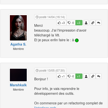
posté 14/04 (16:14)
+3
-0
+3
Merci
beaucoup. J'ai l'impression d'avoir
téléchargé la V8.
Et je peux enfin faire le : å
Agatha S.
Membre
posté 13/05 (07:30)
+1
-0
+1
Bonjour !
Marshkalk
Pour info, je vais reprendre le
Membre
développement des outils.
On commence par un refactoring complet de
l'interface web
.