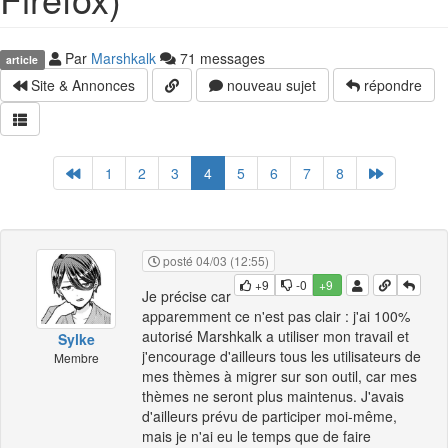
Par
Marshkalk
71 messages
article
Site & Annonces
nouveau sujet
répondre
1
2
3
4
5
6
7
8
posté 04/03 (12:55)
+9
-0
+9
Je précise car
apparemment ce n'est pas clair : j'ai 100%
autorisé Marshkalk a utiliser mon travail et
Sylke
j'encourage d'ailleurs tous les utilisateurs de
Membre
mes thèmes à migrer sur son outil, car mes
thèmes ne seront plus maintenus. J'avais
d'ailleurs prévu de participer moi-même,
mais je n'ai eu le temps que de faire