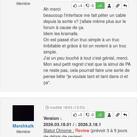
Membre
+4
-0
+4
Ah merci
beaucoup l'interface me fait péter un cable
depuis la sortie v7 j'allais même plus sur le
forum à cause de ça.
Idem les kramails.
On est passé d'un truc simple à un truc
imbitable et grâce à toi on revient à un truc
simple.
J'ai un peu touché à tout c'est génial, merci.
Mon seul petit regret c'est que la simul de PA
ne reste pas, cela pourrait faire une sorte de
pense bête "je voulais tant et tant dans ci et
ça".
modifié 18/03 (13:53)
+5
-0
+5
Version :
2026.03.18.01 / : 2026.3.18.1
Marshkalk
Statut Chrome :
Review
(prévoir 3 à 5 jours
Membre
de délais de review)