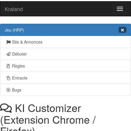
Kraland
Toggl
naviga
Jeu (HRP)
Site & Annonces
Débuter
Règles
Entracte
Bugs
KI Customizer
(Extension Chrome /
Firefox)