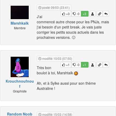
posté 09/03 (23:41)
+3
-0
+3
J'ai
commencé autre chose pour les PNJs, mais
Marshkalk
j'ai besoin d'un petit break. Je vais juste
Membre
corriger les petits soucis actuels dans les
prochaines versions. 🙂
modifié 10/03 (07:50)
+1
-0
+1
Très bon
boulot à toi, Marshtalk
Krouchnoufnou
Ah, et à Sylke aussi pour son thème
f
Australine !
Graphiste
Random Noob
modifié 15/03 (14:58)