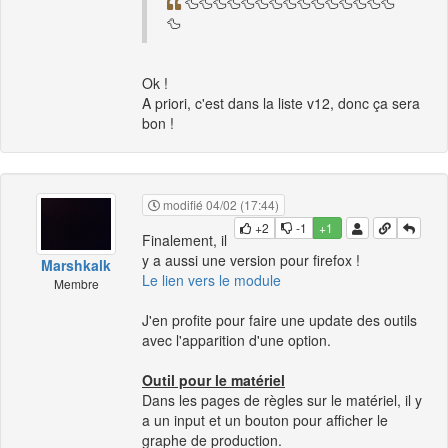
🦆🦆🦆🦆🦆🦆🦆🦆🦆🦆🦆🦆🦆🦆🦆
🦆
Ok !
A priori, c'est dans la liste v12, donc ça sera
bon !
modifié 04/02 (17:44)
+2
-1
+1
Finalement, il
y a aussi une version pour firefox !
Marshkalk
Le lien vers le module
Membre
J'en profite pour faire une update des outils
avec l'apparition d'une option.
Outil pour le matériel
Dans les pages de règles sur le matériel, il y
a un input et un bouton pour afficher le
graphe de production.