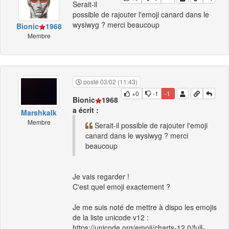
Serait-il
possible de rajouter l'emoji canard dans le
wysiwyg ? merci beaucoup
Bionic
1968
Membre
posté 03/02 (11:43)
+0
-1
-1
Bionic
1968
a écrit :
Marshkalk
Membre
Serait-il possible de rajouter l'emoji
canard dans le wysiwyg ? merci
beaucoup
Je vais regarder !
C'est quel emoji exactement ?
Je me suis noté de mettre à dispo les emojis
de la liste unicode v12 :
https://unicode.org/emoji/charts-12.0/full-