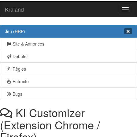
Kraland
Toggl
naviga
Jeu (HRP)
Site & Annonces
Débuter
Règles
Entracte
Bugs
KI Customizer
(Extension Chrome /
Firefox)