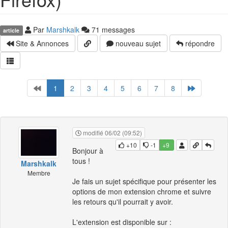
Par
Marshkalk
71 messages
article
Site & Annonces
nouveau sujet
répondre
1
2
3
4
5
6
7
8
modifié 06/02 (09:52)
+10
-1
+9
Bonjour à
tous !
Marshkalk
Membre
Je fais un sujet spécifique pour présenter les
options de mon extension chrome et suivre
les retours qu'il pourrait y avoir.
L'extension est disponible sur :