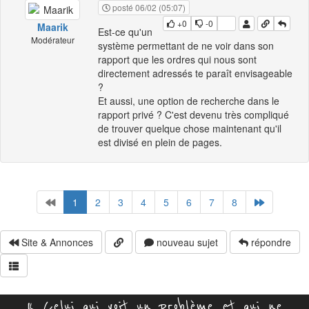
posté 06/02 (05:07)
+0
-0
Maarik
Est-ce qu'un
Modérateur
système permettant de ne voir dans son
rapport que les ordres qui nous sont
directement adressés te paraît envisageable
?
Et aussi, une option de recherche dans le
rapport privé ? C'est devenu très compliqué
de trouver quelque chose maintenant qu'il
est divisé en plein de pages.
1
2
3
4
5
6
7
8
Site & Annonces
nouveau sujet
répondre
« Celui qui voit un problème et qui ne