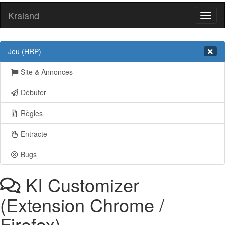
Kraland
Toggl
naviga
Jeu (HRP)
Site & Annonces
Débuter
Règles
Entracte
Bugs
KI Customizer
(Extension Chrome /
Firefox)