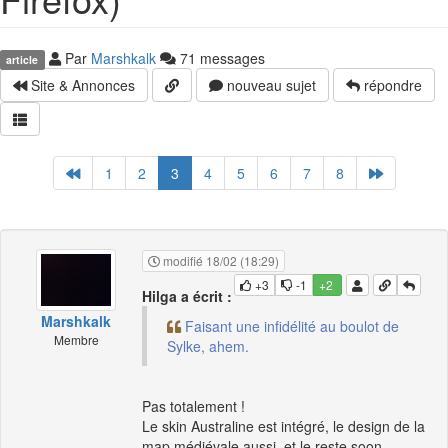
Par
Marshkalk
71 messages
article
Site & Annonces
nouveau sujet
répondre
1
2
3
4
5
6
7
8
modifié 18/02 (18:29)
+3
-1
+2
Hilga a écrit :
Marshkalk
Faisant une infidélité au boulot de
Membre
Sylke, ahem.
Pas totalement !
Le skin Australine est intégré, le design de la
map médiévale aussi, et le reste soon.