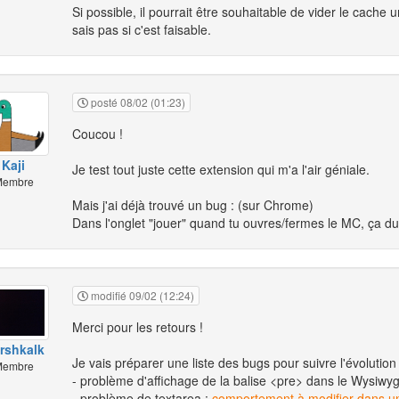
Si possible, il pourrait être souhaitable de vider le cach
sais pas si c'est faisable.
posté 08/02 (01:23)
Coucou !
Kaji
Je test tout juste cette extension qui m'a l'air géniale.
embre
Mais j'ai déjà trouvé un bug : (sur Chrome)
Dans l'onglet "jouer" quand tu ouvres/fermes le MC, ça dup
modifié 09/02 (12:24)
Merci pour les retours !
rshkalk
Je vais préparer une liste des bugs pour suivre l'évolution 
embre
- problème d'affichage de la balise <pre> dans le Wysiwy
- problème de textarea :
comportement à modifier dans une