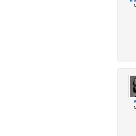
M
S
M