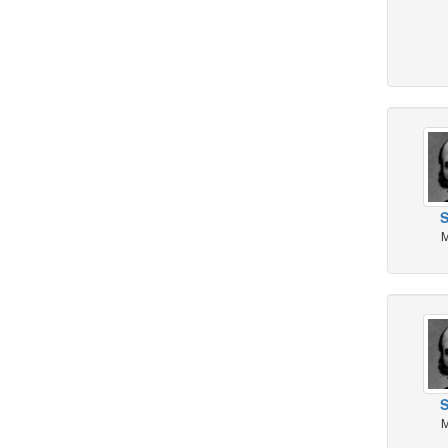
S
M
S
M