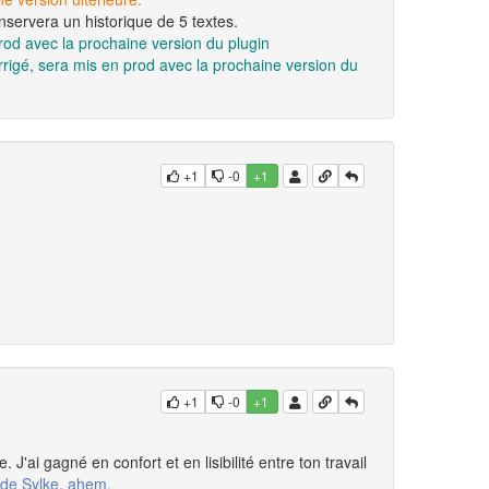
onservera un historique de 5 textes.
rod avec la prochaine version du plugin
rrigé, sera mis en prod avec la prochaine version du
+1
-0
+1
+1
-0
+1
 J'ai gagné en confort et en lisibilité entre ton travail
t de Sylke, ahem.