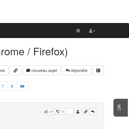
rome / Firefox)
ces
nouveau sujet
répondre
7
8
MC
+1
-1