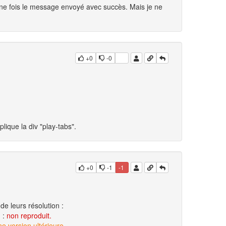
e une fois le message envoyé avec succès. Mais je ne
+0
-0
lique la div "play-tabs".
+0
-1
-1
de leurs résolution :
g :
non reproduit.
 version ultérieure.