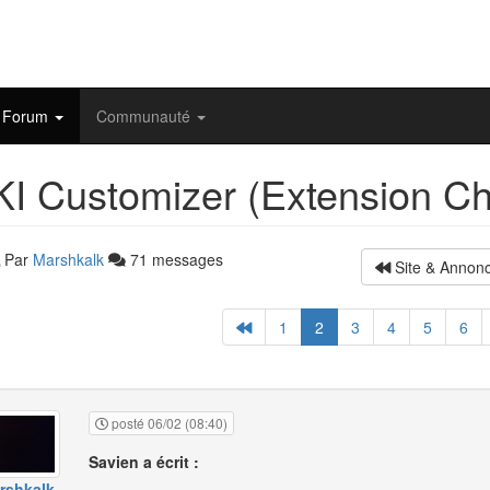
Forum
Communauté
I Customizer (Extension Ch
Par
Marshkalk
71 messages
Site & Annon
1
2
3
4
5
6
posté 06/02 (08:40)
Savien a écrit :
rshkalk