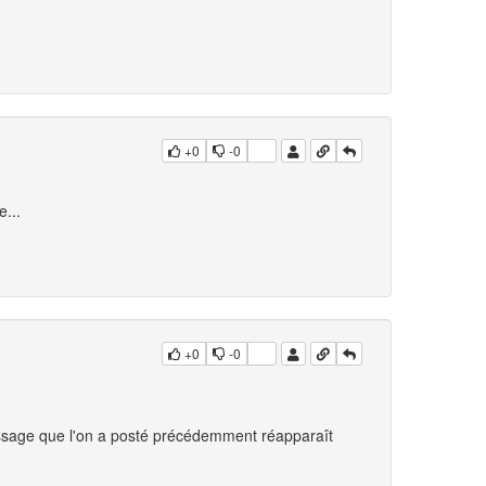
+0
-0
e...
+0
-0
essage que l'on a posté précédemment réapparaît