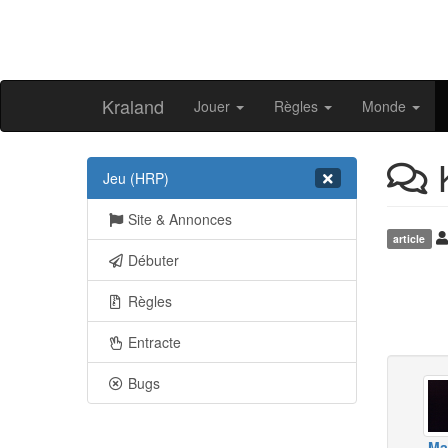
Kraland
Jouer
Règles
Monde
K
Jeu (HRP)
Site & Annonces
article
Débuter
Règles
Entracte
Bugs
Ma