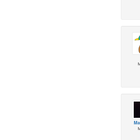
M
Ma
M