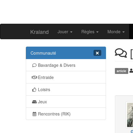
Kraland
Jouer
Règles
Monde
[
Communauté
Bavardage & Divers
article
Entraide
Loisirs
Jeux
Rencontres (RIK)