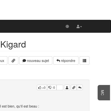
 Kigard
ux
nouveau sujet
répondre
+0
-0
MC
est bien, qu'il est beau :