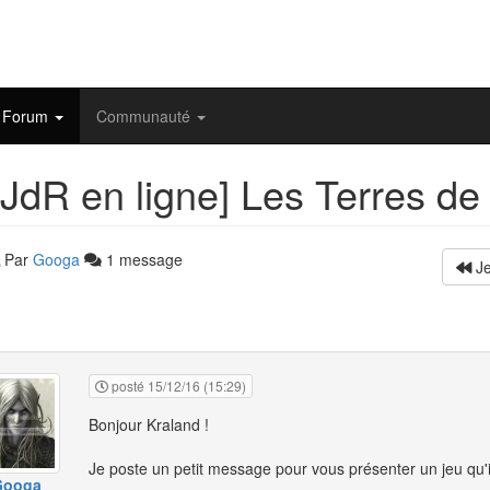
Forum
Communauté
JdR en ligne] Les Terres de
Par
Googa
1 message
Je
posté 15/12/16 (15:29)
Bonjour Kraland !
Je poste un petit message pour vous présenter un jeu qu'il 
Googa