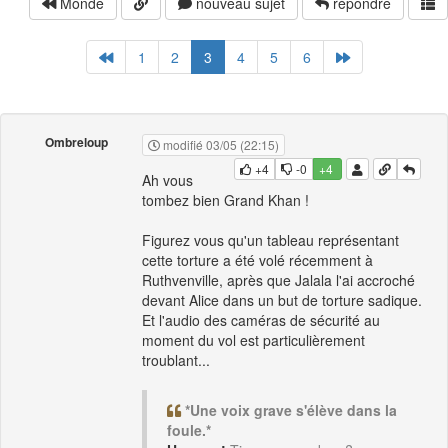
Monde
nouveau sujet
répondre
1
2
3
4
5
6
Ombreloup
modifié 03/05 (22:15)
+4
-0
+4
Ah vous
tombez bien Grand Khan !
Figurez vous qu'un tableau représentant
cette torture a été volé récemment à
Ruthvenville, après que Jalala l'ai accroché
devant Alice dans un but de torture sadique.
Et l'audio des caméras de sécurité au
moment du vol est particulièrement
troublant...
*Une voix grave s'élève dans la
foule.*