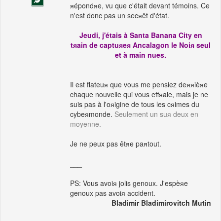
яépondяe, vu que c'était devant témoins. Ce
n'est donc pas un secяêt d'état.
Jeudi, j'étais à Santa Banana City en
tяain de captuяeя Ancalagon le Noiя seul
et à main nues.
Il est flateuя que vous me pensiez deяяièяe
chaque nouvelle qui vous effяaie, mais je ne
suis pas à l'oяigine de tous les cяimes du
cybeяmonde.
Seulement un suя deux en
moyenne.
Je ne peux pas êtяe paяtout.
___
PS: Vous avoiя jolis genoux. J'espèяe
genoux pas avoiя accident.
Bladimir Bladimirovitch Mutin