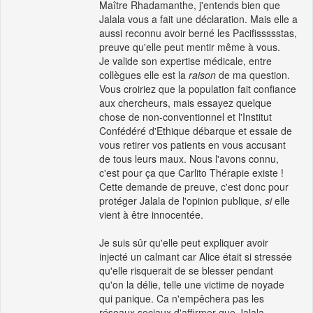
Maître Rhadamanthe, j'entends bien que
Jalala vous a fait une déclaration. Mais elle a
aussi reconnu avoir berné les Pacifissssstas,
preuve qu'elle peut mentir même à vous.
Je valide son expertise médicale, entre
collègues elle est la
raison
de ma question.
Vous croiriez que la population fait confiance
aux chercheurs, mais essayez quelque
chose de non-conventionnel et l'Institut
Confédéré d'Ethique débarque et essaie de
vous retirer vos patients en vous accusant
de tous leurs maux. Nous l'avons connu,
c'est pour ça que Carlito Thérapie existe !
Cette demande de preuve, c'est donc pour
protéger Jalala de l'opinion publique,
si
elle
vient à être innocentée.
Je suis sûr qu'elle peut expliquer avoir
injecté un calmant car Alice était si stressée
qu'elle risquerait de se blesser pendant
qu'on la délie, telle une victime de noyade
qui panique. Ca n'empêchera pas les
réseaux sociaux d'affirmer que Jalala