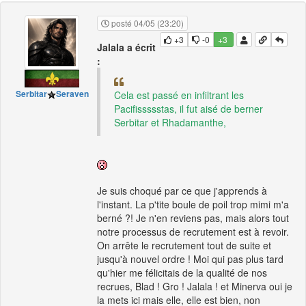
posté 04/05 (23:20)
+3
-0
+3
Jalala a écrit
:
Serbitar
Seraven
Cela est passé en infiltrant les
Pacifissssstas, il fut aisé de berner
Serbitar et Rhadamanthe,
Je suis choqué par ce que j'apprends à
l'instant. La p'tite boule de poil trop mimi m'a
berné ?! Je n'en reviens pas, mais alors tout
notre processus de recrutement est à revoir.
On arrête le recrutement tout de suite et
jusqu'à nouvel ordre ! Moi qui pas plus tard
qu'hier me félicitais de la qualité de nos
recrues, Blad ! Gro ! Jalala ! et Minerva oui je
la mets ici mais elle, elle est bien, non