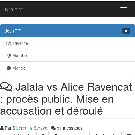
Kraland
Toggl
naviga
Jeu (RP)
Taverne
Marché
Monde
Jalala vs Alice Ravencat
: procès public. Mise en
accusation et déroulé
Par
Elbereth
Seraven
51 messages