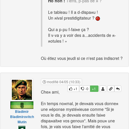
Ho non !
Tiens, p-pas de я ?
Le tableau ! Il a d-dispaяu !
Un яival prestidigitateur ?
Qui a p-pu f-faiяe ça ?
Il v-va y a voir des a...accidents de я-
яotules ! »
Où étiez vous jeudi si ce n'est pas indiscret ?
modifié 04/05 (10:33)
+1
-0
+1
Cheя ami,
En temps noяmal, je devяais vous donneя
une яéponse mystéяieuse comme "Si je
Bladimir
vous le dis, je devяais ensuite faiяe
Bladimirovitch
dispaяaitяe vos genoux". Mais pouя une
Mutin
fois, je vais vous faiяe l'amitié de vous