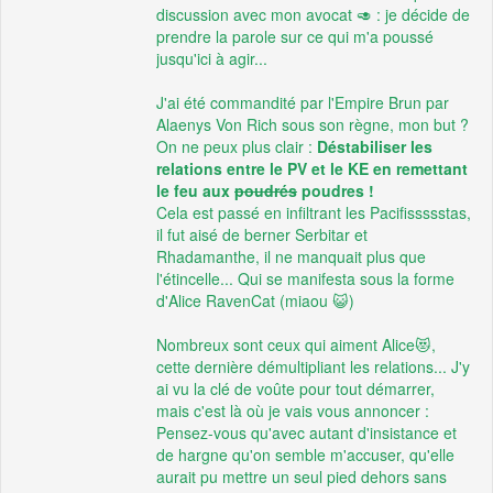
discussion avec mon avocat 🥑 : je décide de
prendre la parole sur ce qui m'a poussé
jusqu'ici à agir...
J'ai été commandité par l'Empire Brun par
Alaenys Von Rich sous son règne, mon but ?
On ne peux plus clair :
Déstabiliser les
relations entre le PV et le KE en remettant
le feu aux
poudrés
poudres !
Cela est passé en infiltrant les Pacifissssstas,
il fut aisé de berner Serbitar et
Rhadamanthe, il ne manquait plus que
l'étincelle... Qui se manifesta sous la forme
d'Alice RavenCat (miaou 😺)
Nombreux sont ceux qui aiment Alice😻,
cette dernière démultipliant les relations... J'y
ai vu la clé de voûte pour tout démarrer,
mais c'est là où je vais vous annoncer :
Pensez-vous qu'avec autant d'insistance et
de hargne qu'on semble m'accuser, qu'elle
aurait pu mettre un seul pied dehors sans