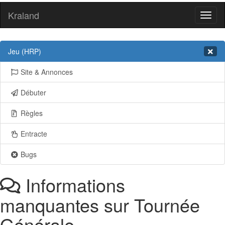
Kraland
Toggl
naviga
Jeu (HRP)
Site & Annonces
Débuter
Règles
Entracte
Bugs
Informations
manquantes sur Tournée
Générale