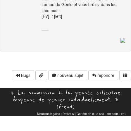
Lampe du Génie et vous brûlez dans les
flammes !
[PV] -1[left]
___
Bugs
nouveau sujet
répondre
« La soumission à la pensée collective
dispense de penser individuellement. »
(Freud)
Mentions légales
|
Defkra 5
| Généré en 0.03 sec. | 09 août 01:43