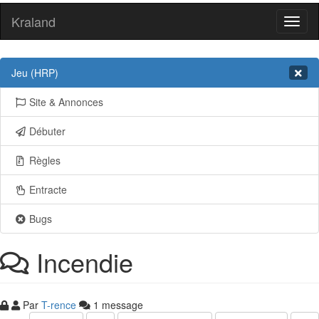
Kraland
Toggl
naviga
Jeu (HRP)
Site & Annonces
Débuter
Règles
Entracte
Bugs
Incendie
Par
T-rence
1 message