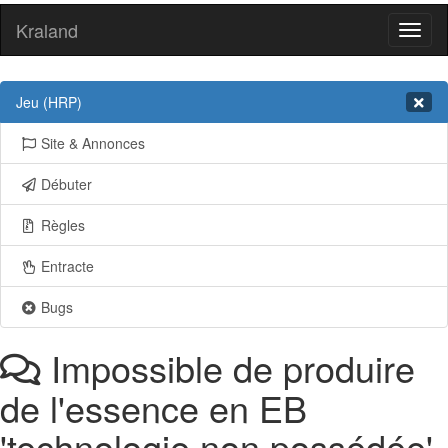
Kraland
Toggl
naviga
Jeu (HRP)
Site & Annonces
Débuter
Règles
Entracte
Bugs
Impossible de produire
de l'essence en EB
'technologie non possédée'