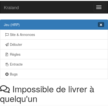
Kraland
Toggl
naviga
Jeu (HRP)
Site & Annonces
Débuter
Règles
Entracte
Bugs
Impossible de livrer à
quelqu'un