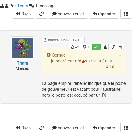
Par
Tham
1 message
Bugs
nouveau sujet
répondre
modéré 06/03 (14:10)
+1
-0
+1
×
Corrigé
[modéré par red
star le 06/03 à
Tham
14:10]
Membre
La page empire 'rebelle' indique que le poste
de gouverneur est vacant pour l'australine,
hors le poste est occupé par un PJ.
Bugs
nouveau sujet
répondre