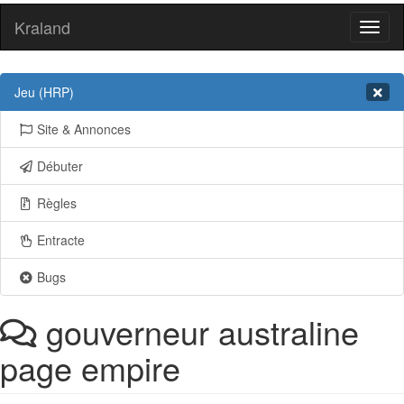
Kraland
Toggl
naviga
Jeu (HRP)
Site & Annonces
Débuter
Règles
Entracte
Bugs
gouverneur australine
page empire