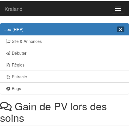
Kraland
Toggl
naviga
Jeu (HRP)
Site & Annonces
Débuter
Règles
Entracte
Bugs
Gain de PV lors des
soins