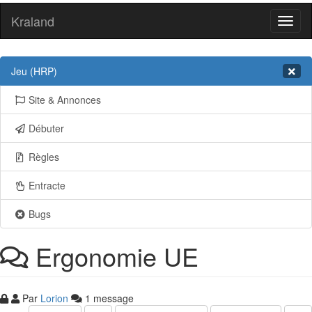
Kraland
Toggl
naviga
Jeu (HRP)
Site & Annonces
Débuter
Règles
Entracte
Bugs
Ergonomie UE
Par
Lorion
1 message