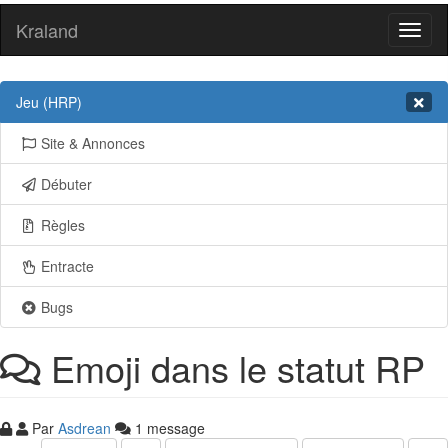
Kraland
Toggl
naviga
Jeu (HRP)
Site & Annonces
Débuter
Règles
Entracte
Bugs
Emoji dans le statut RP
Par
Asdrean
1 message