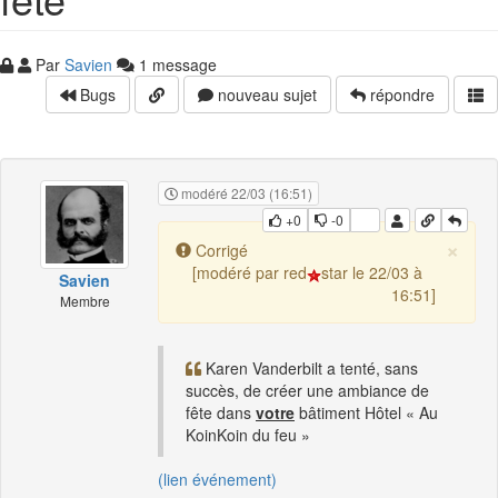
Par
Savien
1 message
Bugs
nouveau sujet
répondre
modéré 22/03 (16:51)
+0
-0
×
Corrigé
[modéré par red
star le 22/03 à
Savien
16:51]
Membre
Karen Vanderbilt a tenté, sans
succès, de créer une ambiance de
fête dans
votre
bâtiment Hôtel « Au
KoinKoin du feu »
(lien événement)