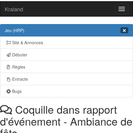
Kraland
Toggl
naviga
Jeu (HRP)
Site & Annonces
Débuter
Règles
Entracte
Bugs
Coquille dans rapport
d'événement - Ambiance de
fête