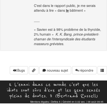
C'est dans le rapport public, je me serais
attendu à lire « dans
le
bâtiment »
___
« Savien est à 98% problème de la thyroïde,
2% humain » 
K. K. Bang, prince-président-
chaman de l'intersyndicale des étudiants
masseurs grévistes.
Bugs
nouveau sujet
répondre
« L'ennui dans ce monde c'est que les
idiots sont sûrs d'eux et les gens sensés
pleins de doutes. » (Bertrand Russell)
Mentions légales
|
Defkra 5
| Généré en 0.02 sec. | 09 août 09:45