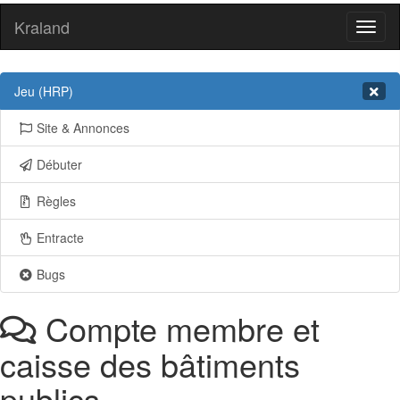
Kraland
Toggl
naviga
Jeu (HRP)
Site & Annonces
Débuter
Règles
Entracte
Bugs
Compte membre et
caisse des bâtiments
publics