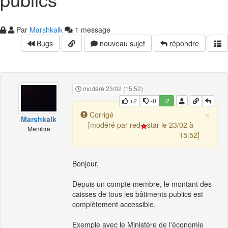
Par
Marshkalk
1 message
Bugs
nouveau sujet
répondre
modéré 23/02 (15:52)
+2
-0
+2
×
Corrigé
Marshkalk
[modéré par red
star le 23/02 à
Membre
15:52]
Bonjour,
Depuis un compte membre, le montant des
caisses de tous les bâtiments publics est
complètement accessible.
Exemple avec le Ministère de l'économie