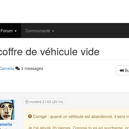
Forum
Communauté
offre de véhicule vide
Camelia
3 messages
Bu
modéré 21/03 (20:14)
Corrigé : quand un véhicule est abandonné, il sera m
amelia
Je t'ai ajouté 20 pierres. Comme tu es en surcharge, pr