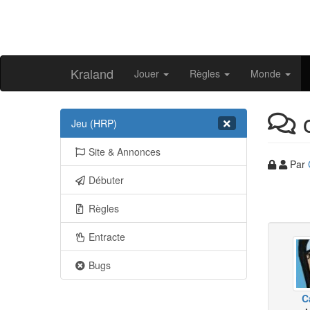
Kraland
Jouer
Règles
Monde
c
Jeu (HRP)
Site & Annonces
Par
Débuter
Règles
Entracte
Bugs
C