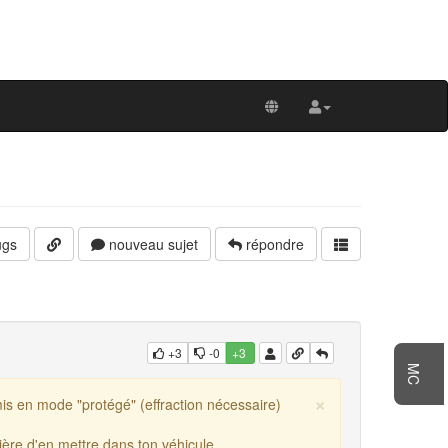
gs
nouveau sujet
répondre
+3
-0
+3
MC
×
is en mode "protégé" (effraction nécessaire)
ière d'en mettre dans ton véhicule.