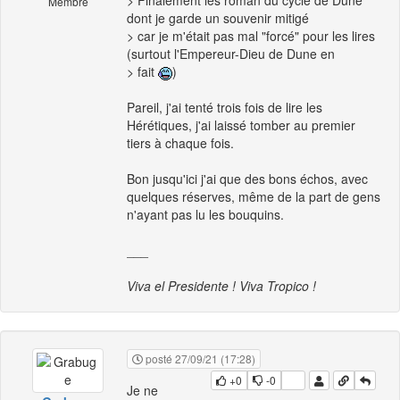
> Finalement les roman du cycle de Dune
Membre
dont je garde un souvenir mitigé
> car je m'était pas mal "forcé" pour les lires
(surtout l'Empereur-Dieu de Dune en
> fait
)
Pareil, j'ai tenté trois fois de lire les
Hérétiques, j'ai laissé tomber au premier
tiers à chaque fois.
Bon jusqu'ici j'ai que des bons échos, avec
quelques réserves, même de la part de gens
n'ayant pas lu les bouquins.
___
Viva el Presidente ! Viva Tropico !
posté 27/09/21 (17:28)
+0
-0
Je ne