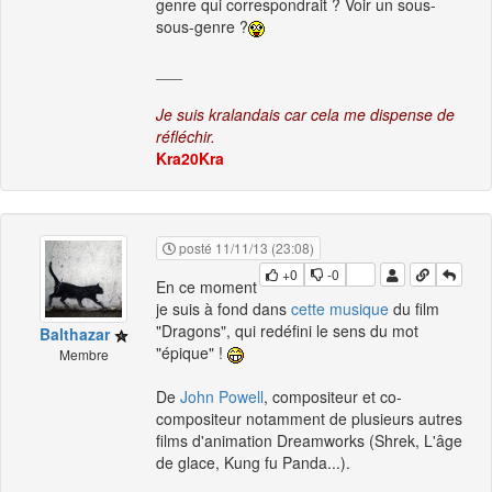
genre qui correspondrait ? Voir un sous-
sous-genre ?
___
Je suis kralandais car cela me dispense de
réfléchir.
Kra20Kra
posté 11/11/13 (23:08)
+0
-0
En ce moment
je suis à fond dans
cette musique
du film
"Dragons", qui redéfini le sens du mot
Balthazar
"épique" !
Membre
De
John Powell
, compositeur et co-
compositeur notamment de plusieurs autres
films d'animation Dreamworks (Shrek, L'âge
de glace, Kung fu Panda...).