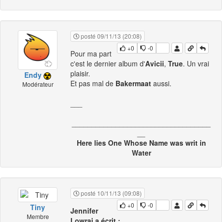
posté 09/11/13 (20:08)
+0
-0
Pour ma part
c'est le dernier album d'
Avicii
,
True
. Un vrai
plaisir.
Endy
Et pas mal de
Bakermaat
aussi.
Modérateur
___
___________________________________
__
Here lies One Whose Name was writ in
Water
posté 10/11/13 (09:08)
+0
-0
Tiny
Jennifer
Membre
Lowraj a écrit :