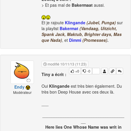
> Et pas mal de
Bakermaat
aussi.
Et je rajoute
Klingande
(Jubel, Punga)
sur
la playlist
Bakermat
(Vandaag, Uitzicht,
Spank Jack, Maktub, Brighter days, Mas
que Nada)
, et
Dimmi
(Promesses)
.
modifié 10/11/13 (11:23)
+0
-0
Tiny a écrit :
Oui
Klingande
est très bien également. Du
Endy
très bon Deep House avec ces deux là.
Modérateur
___
___________________________________
__
Here lies One Whose Name was writ in