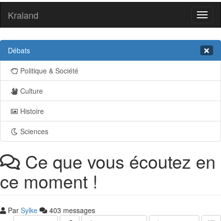
Kraland
Toggl
naviga
Débats
Politique & Société
Culture
Histoire
Sciences
Ce que vous écoutez en
ce moment !
Par
Sylke
403 messages