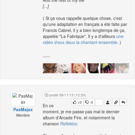
And the rest of my life
[...]
( Si ça vous rappelle quelque chose, c'est
qu'une adaptation en français a été faite par
Francis Cabrel, il y a bien longtemps de ça,
appelée "La Fabrique". Il y a d'ailleurs
une
vidéo d'eux deux la chantant ensemble
. )
___
posté 09/11/13 (12:30)
+0
-0
En ce
PasMajax
moment, je me passe pas mal le dernier
Membre
album d'Arcade Fire, et notamment la
chanson
Reflektor
.