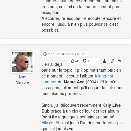
Chaque album de ce groupe était au moins
très bon, celui-ci ne fait naturellement pas
exception.
A écouter, ré-écouter, ré-écouter encore et
encore, jusqu'à n'en plus pouvoir (si c'est
possible).
modifié 14/11/13 (10:28)
+0
-0
J'en ai déjà
parlé sur le topic Hip Hop mais tant pis : en
ce moment, j'écoute l'album
A long hot
Not
summer
de
Masta Ace
(2004). Et je m'en
Membre
lasse pas, tellement qu'il risque de finir dans
mes albums préférés.
Sinon, j'ai découvert récemment
Kaly Live
Dub
grâce à un clip de leur dernier album
(sorti il y a quelques semaines) nommé
Allaxis
. Et c'est juste l'un des meilleurs clips
que j'ai jamais vu.