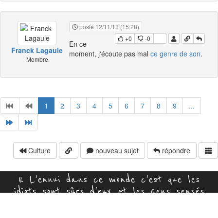
posté 12/11/13 (15:28)
+0
-0
En ce
Franck Lagaule
moment, j'écoute pas mal
ce genre de son
.
Membre
1
2
3
4
5
6
7
8
9
...
Culture
nouveau sujet
répondre
« L'ennui dans ce monde c'est que les
idiots sont sûrs d'eux et les gens sensés
pleins de doutes. » (Bertrand Russell)
Mentions légales
|
Defkra 5
| Généré en 0.04 sec. | 08 août 20:46