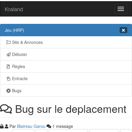
Kraland
Toggl
naviga
Jeu (HRP)
Site & Annonces
Débuter
Règles
Entracte
Bugs
Bug sur le deplacement
Par
Blaireau Garou
1 message