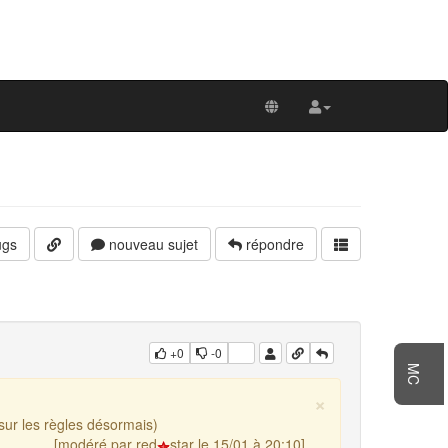
gs
nouveau sujet
répondre
+0
-0
MC
×
 sur les règles désormais)
[modéré par red
star le 15/01 à 20:10]