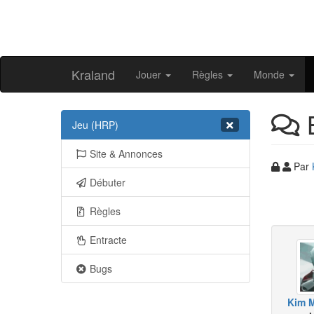
Kraland
Jouer
Règles
Monde
Jeu (HRP)
Site & Annonces
Par
Débuter
Règles
Entracte
Bugs
Kim M