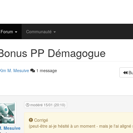
Forum
Communauté
Bonus PP Démagogue
Kim M. Mesuive
1 message
Bu
modéré 15/01 (20:10)
Corrigé
(peut-être ai-je hésité à un moment - mais je l'ai aligné
. Mesuive