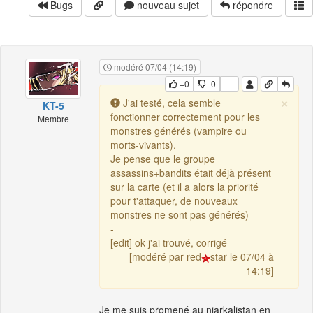
Bugs
nouveau sujet
répondre
modéré 07/04 (14:19)
+0
-0
×
J'ai testé, cela semble
KT-5
fonctionner correctement pour les
Membre
monstres générés (vampire ou
morts-vivants).
Je pense que le groupe
assassins+bandits était déjà présent
sur la carte (et il a alors la priorité
pour t'attaquer, de nouveaux
monstres ne sont pas générés)
-
[edit] ok j'ai trouvé, corrigé
[modéré par red
star le 07/04 à
14:19]
Je me suis promené au niarkalistan en