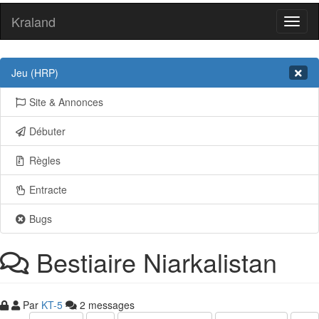
Kraland
Toggl
naviga
Jeu (HRP)
Site & Annonces
Débuter
Règles
Entracte
Bugs
Bestiaire Niarkalistan
Par
KT-5
2 messages