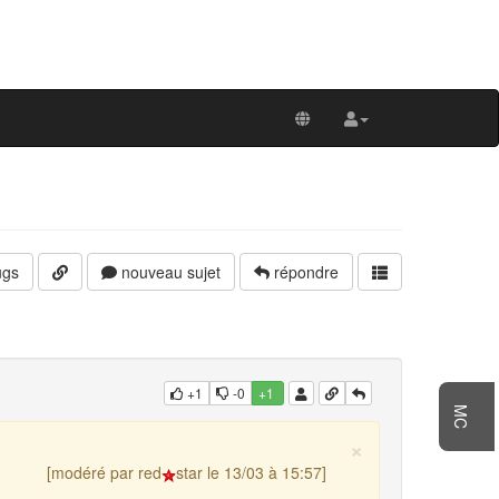
gs
nouveau sujet
répondre
+1
-0
+1
MC
×
[modéré par red
star le 13/03 à 15:57]