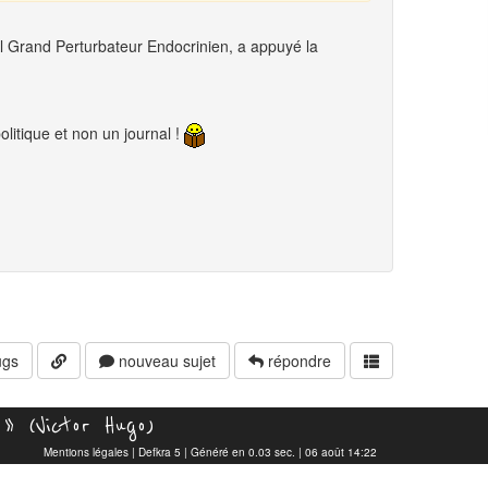
l Grand Perturbateur Endocrinien, a appuyé la
litique et non un journal !
gs
nouveau sujet
répondre
» (Victor Hugo)
Mentions légales
|
Defkra 5
| Généré en 0.03 sec. | 06 août 14:22