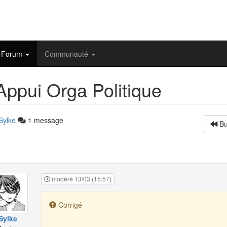
Forum
Communauté
ppui Orga Politique
Sylke
1 message
Bu
modéré 13/03 (15:57)
Corrigé
Sylke