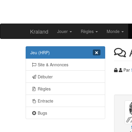
Kraland
Jouer
Règles
Monde
A
Jeu (HRP)
Site & Annonces
Par
Débuter
Règles
Entracte
Bugs