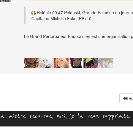
embre
Hélénie 00:47 Polanski, Grande Paladine du journa
Capitaine Michelle Fuko [PP+10].
Le Grand Perturbateur Endocrinien est une organisation po
___
Bu
la misère secourue, moi, je la veux supprimée. 